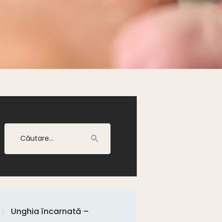
Caută
după:
Unghia încarnată –