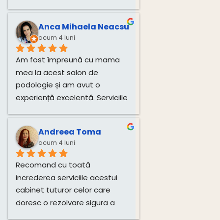
pentru unghiile bebelușului 
direct de la dânsa.
Anca Mihaela Neacsu
acum 4 luni
Am fost împreună cu mama 
mea la acest salon de 
podologie și am avut o 
experiență excelentă. Serviciile 
de tratare a unghiilor și 
igienizare au fost realizate 
Andreea Toma
impecabil, cu multă grijă și 
acum 4 luni
profesionalism. Atmosfera 
este plăcută, iar doamna este 
Recomand cu toată 
deosebit de amabilă și 
increderea serviciile acestui 
atentă.Recomand cu toată 
cabinet tuturor celor care 
încredere!
doresc o rezolvare sigura a 
problemelor si o îngrijire 