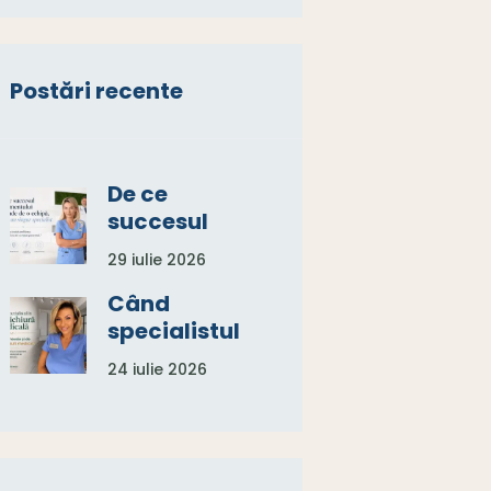
Postări recente
De ce
succesul
tratamentu
29 iulie 2026
lui depinde
de o
Când
echipă, nu
specialistul
de un
în
24 iulie 2026
singur
pedichiură
specialist
medicală
spune:
„Aveți