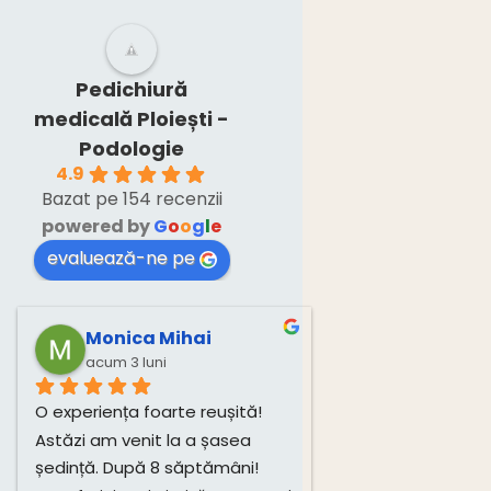
nevoie și de
un consult
medical.”
Pedichiură
medicală Ploiești -
Podologie
4.9
Bazat pe 154 recenzii
powered by
G
o
o
g
l
e
evaluează-ne pe
Monica Mihai
acum 3 luni
O experiența foarte reușită! 
Astăzi am venit la a șasea 
ședință. După 8 săptămâni! 