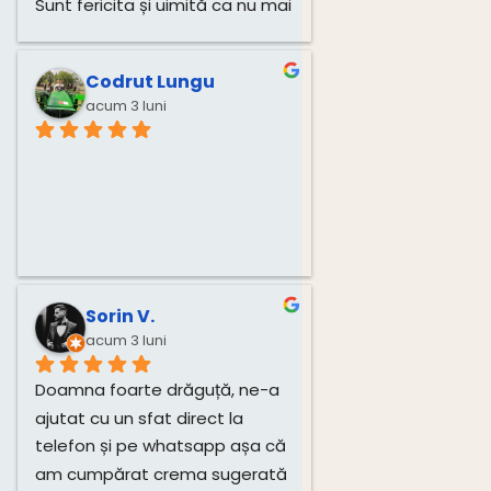
Sunt fericita și uimită ca nu mai 
am dureri! Mulțumesc mult, 
Monica!
Codrut Lungu
acum 3 luni
Sorin V.
acum 3 luni
Doamna foarte drăguță, ne-a 
ajutat cu un sfat direct la 
telefon și pe whatsapp așa că 
am cumpărat crema sugerată 