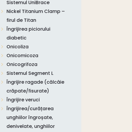
Sistemul UniBrace
Nickel Titanium Clamp –
firul de Titan
Îngrijirea piciorului
diabetic
Onicoliza
Onicomicoza
Onicogrifoza
Sistemul Segment L
Îngrijire ragade (călcâie
crăpate/fisurate)
Îngrijire veruci
Îngrijirea/curățarea
unghiilor îngroșate,
denivelate, unghiilor