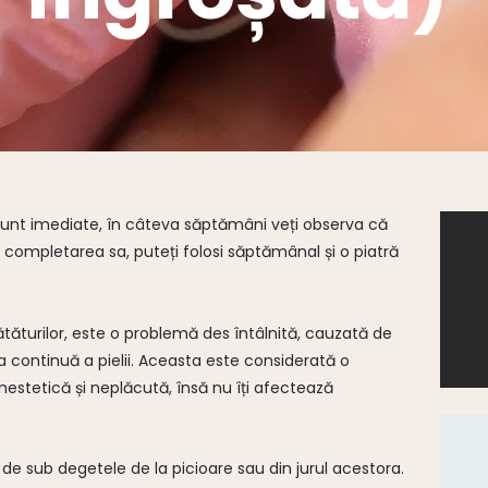
sunt imediate, în câteva săptămâni veți observa că
În completarea sa, puteți folosi săptămânal și o piatră
ătăturilor, este o problemă des întâlnită, cauzată de
 continuă a pielii. Aceasta este considerată o
inestetică și neplăcută, însă nu îți afectează
a de sub degetele de la picioare sau din jurul acestora.