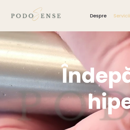
Despre
Servicii
Îndepă
hipe