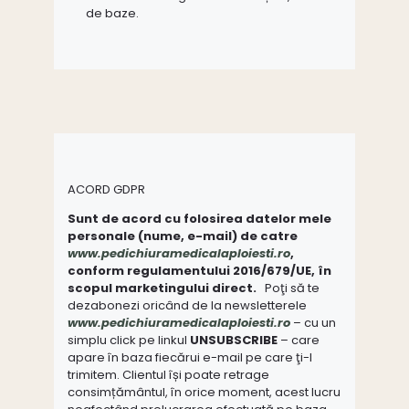
de baze.
ACORD GDPR
Sunt de acord cu folosirea datelor mele
personale (nume, e-mail) de catre
www.pedichiuramedicalaploiesti.ro
,
conform regulamentului 2016/679/UE, în
scopul marketingului direct.
Poţi să te
dezabonezi oricând de la newsletterele
www.pedichiuramedicalaploiesti.ro
– cu un
simplu click pe linkul
UNSUBSCRIBE
– care
apare în baza fiecărui e-mail pe care ţi-l
trimitem. Clientul își poate retrage
consimțământul, în orice moment, acest lucru