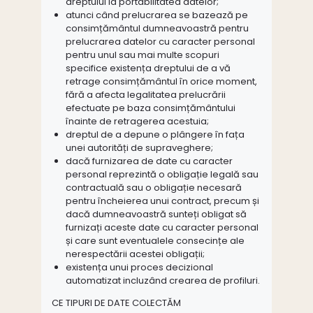
dreptului la portabilitatea datelor;
atunci când prelucrarea se bazează pe
consimțământul dumneavoastră pentru
prelucrarea datelor cu caracter personal
pentru unul sau mai multe scopuri
specifice existența dreptului de a vă
retrage consimțământul în orice moment,
fără a afecta legalitatea prelucrării
efectuate pe baza consimțământului
înainte de retragerea acestuia;
dreptul de a depune o plângere în fața
unei autorități de supraveghere;
dacă furnizarea de date cu caracter
personal reprezintă o obligație legală sau
contractuală sau o obligație necesară
pentru încheierea unui contract, precum și
dacă dumneavoastră sunteți obligat să
furnizați aceste date cu caracter personal
și care sunt eventualele consecințe ale
nerespectării acestei obligații;
existența unui proces decizional
automatizat incluzând crearea de profiluri.
CE TIPURI DE DATE COLECTĂM