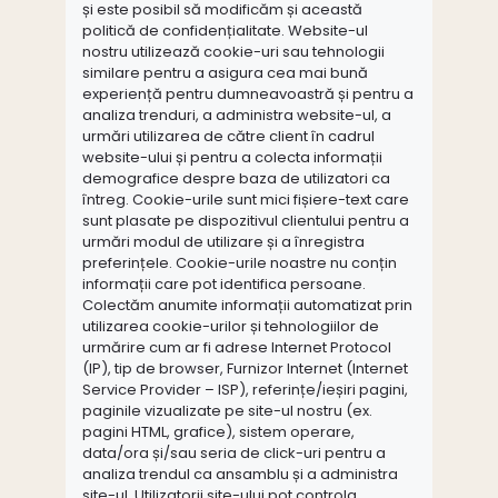
și este posibil să modificăm și această
politică de confidențialitate. Website-ul
nostru utilizează cookie-uri sau tehnologii
similare pentru a asigura cea mai bună
experiență pentru dumneavoastră și pentru a
analiza trenduri, a administra website-ul, a
urmări utilizarea de către client în cadrul
website-ului și pentru a colecta informații
demografice despre baza de utilizatori ca
întreg. Cookie-urile sunt mici fișiere-text care
sunt plasate pe dispozitivul clientului pentru a
urmări modul de utilizare și a înregistra
preferințele. Cookie-urile noastre nu conțin
informații care pot identifica persoane.
Colectăm anumite informații automatizat prin
utilizarea cookie-urilor și tehnologiilor de
urmărire cum ar fi adrese Internet Protocol
(IP), tip de browser, Furnizor Internet (Internet
Service Provider – ISP), referințe/ieșiri pagini,
paginile vizualizate pe site-ul nostru (ex.
pagini HTML, grafice), sistem operare,
data/ora și/sau seria de click-uri pentru a
analiza trendul ca ansamblu și a administra
site-ul. Utilizatorii site-ului pot controla