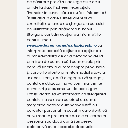
de păstrare prevăzut de lege este de 10
ani de la data încheierii exerciţiului
financiar în cursul căruia au fost întocmite).
În situaţia în care sunteți client și vă
exercitați opțiunea de ştergere a contului
de utilizator, prin apăsarea butonul
Ștergere cont din secțiunea Informațiile
contului meu,
www.pedichiuramedicalaploiesti.ro
va
interpreta această acțiune ca opțiunea
dumneavoastră de a vă dezabona de la
primirea de comunicări comerciale prin
care vă ținem la curent despre produsele
și serviciile oferite prin intermediul site-ului.
În acest sens, dacă alegeți să vă ștergeți
contul de utilizator, nu vă vom mai trimite
e-mailuri și/sau sms-uri de acest gen.
Totuși, dorim să vă informăm că ștergerea
contului nu va avea ca efect automat
ștergerea datelor dumneavoastră cu
caracter personal. În cazul în care doriți să
nu vă mai fie prelucrate datele cu caracter
personal sau dacă doriți ștergerea
datelor, vă puteți exercita drepturile