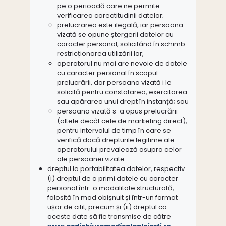
pe o perioadă care ne permite
verificarea corectitudinii datelor;
prelucrarea este ilegală, iar persoana
vizată se opune ștergerii datelor cu
caracter personal, solicitând în schimb
restricționarea utilizării lor;
operatorul nu mai are nevoie de datele
cu caracter personal în scopul
prelucrării, dar persoana vizată i le
solicită pentru constatarea, exercitarea
sau apărarea unui drept în instanță; sau
persoana vizată s-a opus prelucrării
(altele decât cele de marketing direct),
pentru intervalul de timp în care se
verifică dacă drepturile legitime ale
operatorului prevalează asupra celor
ale persoanei vizate.
dreptul la portabilitatea datelor, respectiv
(i) dreptul de a primi datele cu caracter
personal într-o modalitate structurată,
folosită în mod obișnuit și într-un format
ușor de citit, precum și (ii) dreptul ca
aceste date să fie transmise de către