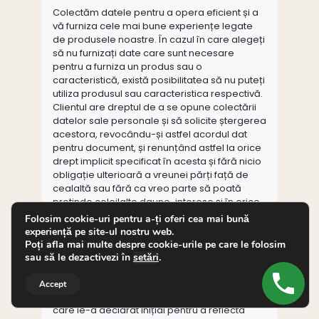
Colectăm datele pentru a opera eficient și a
vă furniza cele mai bune experiențe legate
de produsele noastre. În cazul în care alegeți
să nu furnizați date care sunt necesare
pentru a furniza un produs sau o
caracteristică, există posibilitatea să nu puteți
utiliza produsul sau caracteristica respectivă.
Clientul are dreptul de a se opune colectării
datelor sale personale și să solicite ștergerea
acestora, revocându-și astfel acordul dat
pentru document, și renunțând astfel la orice
drept implicit specificat în acesta și fără nicio
obligație ulterioară a vreunei părți față de
cealaltă sau fără ca vreo parte să poată
pretinde celeilalte daune-interese și în orice
moment. Pentru exercitarea drepturilor
Folosim cookie-uri pentru a-ți oferi cea mai bună
conform legislației în vigoare, Clientul se va
experiență pe site-ul nostru web.
adresa
www.pedichiuramedicalaploiesti.ro
,
Poți afla mai multe despre cookie-urile pe care le folosim
conform datelor de contact disponibile pe
sau să le dezactivezi în
setări
.
website, valabile la acea dată. Folosindu-se
de formularele disponibile pe website,
Accept
Clientul are dreptul de a modifica datele pe
care le-a declarat inițial pentru a reflecta