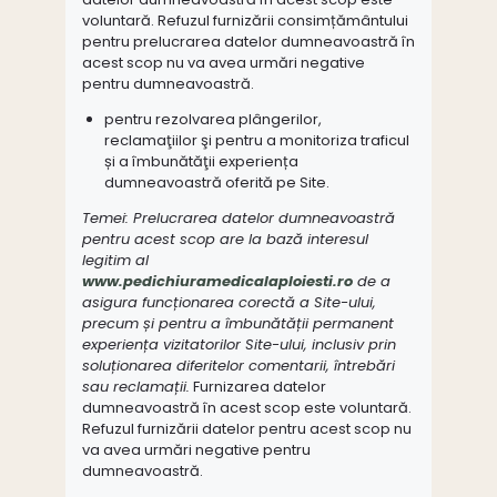
voluntară. Refuzul furnizării consimțământului
pentru prelucrarea datelor dumneavoastră în
acest scop nu va avea urmări negative
pentru dumneavoastră.
pentru rezolvarea plângerilor,
reclamaţiilor şi pentru a monitoriza traficul
și a îmbunătăţii experiența
dumneavoastră oferită pe Site.
Temei: Prelucrarea datelor dumneavoastră
pentru acest scop are la bază interesul
legitim al
www.pedichiuramedicalaploiesti.ro
de a
asigura funcționarea corectă a Site-ului,
precum și pentru a îmbunătății permanent
experiența vizitatorilor Site-ului, inclusiv prin
soluționarea diferitelor comentarii, întrebări
sau reclamații.
Furnizarea datelor
dumneavoastră în acest scop este voluntară.
Refuzul furnizării datelor pentru acest scop nu
va avea urmări negative pentru
dumneavoastră.