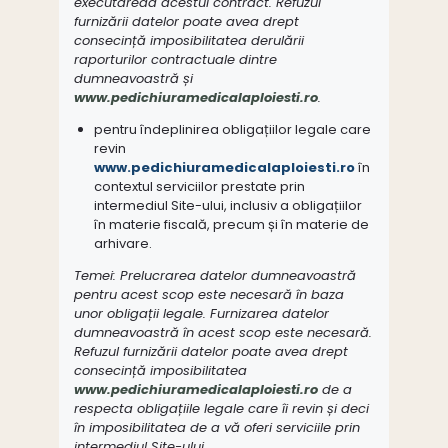
executareaa acestui contract. Refuzul
furnizării datelor poate avea drept
consecință imposibilitatea derulării
raporturilor contractuale dintre
dumneavoastră și
www.pedichiuramedicalaploiesti.ro
.
pentru îndeplinirea obligațiilor legale care
revin
www.pedichiuramedicalaploiesti.ro
în
contextul serviciilor prestate prin
intermediul Site-ului, inclusiv a obligațiilor
în materie fiscală, precum și în materie de
arhivare.
Temei: Prelucrarea datelor dumneavoastră
pentru acest scop este necesară în baza
unor obligații legale. Furnizarea datelor
dumneavoastră în acest scop este necesară.
Refuzul furnizării datelor poate avea drept
consecință imposibilitatea
www.pedichiuramedicalaploiesti.ro
de a
respecta obligațiile legale care îi revin și deci
în imposibilitatea de a vă oferi serviciile prin
intermediul Site-ului.