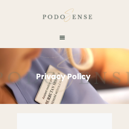
DESPRE
SERVICII
GALERIE
BLOG
TESTIMONIALE
Privacy Policy
CONTACT
PROGRAMARE
ONLINE