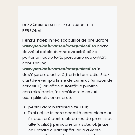
DEZVĂLUIREA DATELOR CU CARACTER
PERSONAL
Pentru îndeplinirea scopurilor de prelucrare,
www.pedichiuramedicalaploiesti.ro
poate
dezvălui datele dumneavoastră către
parteneri, către terțe persoane sau entități
care sprijină
www.pedichiuramedicalaploiesti.ro
în
desfășurarea activității prin intermediul Site-
ului (de exemplu firme de curierat, furnizori de
servicii IT), ori către autoritățile publice
centrale/locale, în următoarele cazuri
exemplificativ enumerate:
pentru administrarea Site-ului;
în situațiile în care această comunicare ar
fi necesară pentru atribuirea de premii sau
alte facilități persoanelor vizate, obținute
ca urmare a participării lor la diverse