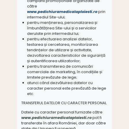
campanii promoționale organizate de
către
www.pedichiuramedicalaploiesti.ro
prin
intermediul Site-ului;
pentru menținerea, personalizarea și
îmbunătățirea Site-ului și a serviciilor
derulate prin intermediul lui;
pentru efectuarea analizei datelor,
testarea și cercetarea, monitorizarea
tendințelor de utilizare și activitate,
dezvoltarea caracteristicilor de siguranță
și autentificarea utilizatorilor;
pentru transmiterea de comunicări
comerciale de marketing, în condițiile și
limitele prevăzute de lege;
atunci când dezvăluirea datelor cu
caracter personal este prevăzută de lege
etc.
TRANSFERUL DATELOR CU CARACTER PERSONAL
Datele cu caracter personal furnizate către
www.pedichiuramedicalaploiesti.ro
pot fi
transferate în afara României, dar doar către
state din Uniunea Europeană.