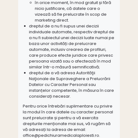
în orice moment, în mod gratuit și fără
nicio justificare, că datele care o
vizează să fie prelucrate în scop de
marketing direct.
dreptul de a nu fi supus unei decizii
individuale automate, respectiv dreptul de
a nu fi subiectul unei decizii luate numai pe
baza unor activități de prelucrare
automate, inclusiv crearea de profiluri,
care produce efecte juridice care privesc
persoana vizată sau o afectează în mod
similar într-o măsură semnificativă;
dreptul de a vă adresa Autorităţii
Naţionale de Supraveghere a Prelucrării
Datelor cu Caracter Personal sau
instanțelor competente, în măsura în care
considerați necesar.
Pentru orice întrebări suplimentare cu privire
la modul în care datele cu caracter personal
sunt prelucrate și pentru a vă exercita
drepturile menționate mai sus, vă rugăm să
vă adresați la adresa de email:
office@pedichiuramedicalaploiesti.ro.