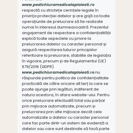
www.pedichiuramedicalaploiesti.ro
respectă cu strictețe cerințele legale în
privința protecției datelor și are grijă ca toate
operațiunile de prelucrare să fie realizate
numai în interesul dumneavoastră. Prezentul
angajament de respectare a confidențialității
explică toate aspectele cu privire la
prelucrarea datelor cu caracter personal și
asigură respectarea tuturor principiilor
referitoare la prelucrare, stabilite de legislația
în vigoare, precum și de Regulamentul (UE)
679/2016 (GDPR).
www.pedichiuramedicalaploiesti.ro
nu
răspunde pentru politica de confidențialitate
practicată de către oricare alt terț la care se
poate ajunge prin legături, indiferent de
natura acestora, în afara website-ului. Pentru
orice prelucrare efectuată total sau parțial
prin mijloace automatizate, precum și
prelucrarea prin alte mijloace decât cele
automatizate a datelor cu caracter personal
care fac parte dintr-un sistem de evidență a
datelor sau care sunt destinate să facă parte