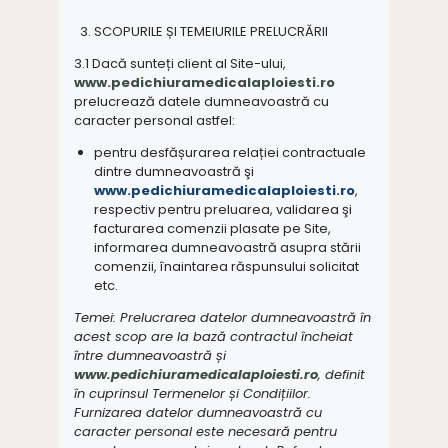
SCOPURILE ȘI TEMEIURILE PRELUCRĂRII
3.1 Dacă sunteți client al Site-ului,
www.pedichiuramedicalaploiesti.ro
prelucrează datele dumneavoastră cu
caracter personal astfel:
pentru desfășurarea relației contractuale
dintre dumneavoastră şi
www.pedichiuramedicalaploiesti.ro
,
respectiv pentru preluarea, validarea şi
facturarea comenzii plasate pe Site,
informarea dumneavoastră asupra stării
comenzii, înaintarea răspunsului solicitat
etc.
Temei: Prelucrarea datelor dumneavoastră în
acest scop are la bază contractul încheiat
între dumneavoastră și
www.pedichiuramedicalaploiesti.ro
, definit
în cuprinsul Termenelor și Condițiilor.
Furnizarea datelor dumneavoastră cu
caracter personal este necesară pentru