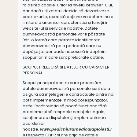
folosirea cookie-urilor la nivelul browser-ului,
dar dacă utilizatorul decide să dezactiveze
cookie-urile, această acțiune va determina o
limitare a anumitor caracteristici și funcții în
website-ul și serviciile noastre. Datele
dumneavoastră personale vor fi păstrate
într-o formă care permite identificarea
dumneavoastră pe o perioadă care nu
depășește perioada necesară îndeplinirii
scopurilor în care sunt prelucrate datele.
SCOPUL PRELUCRĂRII DATELOR CU CARACTER
PERSONAL
Scopul principal pentru care procesăm
datele dumneavoastră personale sunt de a
asigura că înțelegerile contractuale dintre noi
pot fi implementate în mod corespunzător,
astfel încât relația să poată funcționa fără
probleme și să respecte cerințele legale,
soluționarea disputelor și implementarea
acordurilor
noastre.
www.pedichiuramedicalaploiesti.r
o
respecta GDPR si are grija de datele