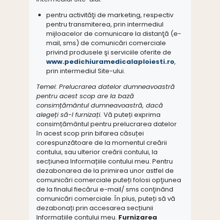
pentru activităţi de marketing, respectiv
pentru transmiterea, prin intermediul
mijloacelor de comunicare la distanţă (e-
mail, sms) de comunicări comerciale
privind produsele şi serviciile oferite de
www.pedichiuramedicalaploiesti.ro
,
prin intermediul Site-ului.
Temei: Prelucrarea datelor dumneavoastră
pentru acest scop are la bază
consimțământul dumneavoastră, dacă
alegeți să-l furnizați.
Vă puteți exprima
consimțământul pentru prelucrarea datelor
în acest scop prin bifarea căsuței
corespunzătoare de la momentul creării
contului, sau ulterior creării contului, la
secțiunea Informațiile contului meu. Pentru
dezabonarea de la primirea unor astfel de
comunicări comerciale puteți folosi opţiunea
de la finalul fiecărui e-mail/ sms conţinând
comunicări comerciale. În plus, puteți să vă
dezabonați prin accesarea secțiunii
Informațiile contului meu.
Furnizarea