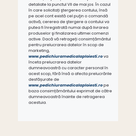
detaliate la punctul VII de mai jos. În cazul
în care solicitați ştergerea contului, însă
pe acel cont există cel puţin o comandă
activă, cererea de ştergere a contului va
putea fi înregistrată numai după livrarea
produselor şi finalizarea ultimei comenzi
active. Dacă vă retrageți consimțământul
pentru prelucrarea datelor în scop de
marketing,
www.pedichiuramedicalaploiesti.ro
va
înceta prelucrarea datelor
dumneavoastră cu caracter personal în
acest scop, fără însă a afecta prelucrările
desfășurate de
www.pedichiuramedicalaploiesti.ro
pe
baza consimțământului exprimat de către
dumneavoastră înainte de retragerea
acestuia.