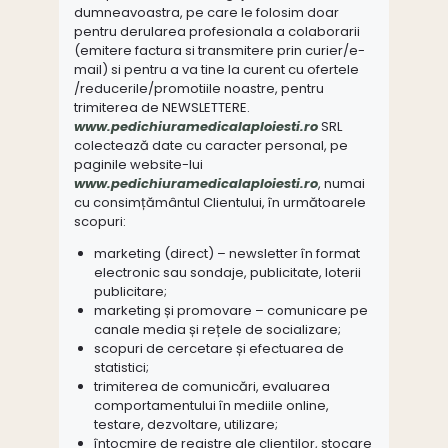
dumneavoastra, pe care le folosim doar
pentru derularea profesionala a colaborarii
(emitere factura si transmitere prin curier/e-
mail) si pentru a va tine la curent cu ofertele
/reducerile/promotiile noastre, pentru
trimiterea de NEWSLETTERE.
www.pedichiuramedicalaploiesti.ro
SRL
colectează date cu caracter personal, pe
paginile website-lui
www.pedichiuramedicalaploiesti.ro
, numai
cu consimțământul Clientului, în următoarele
scopuri:
marketing (direct) – newsletter în format
electronic sau sondaje, publicitate, loterii
publicitare;
marketing și promovare – comunicare pe
canale media și rețele de socializare;
scopuri de cercetare și efectuarea de
statistici;
trimiterea de comunicări, evaluarea
comportamentului în mediile online,
testare, dezvoltare, utilizare;
întocmire de registre ale clienților, stocare