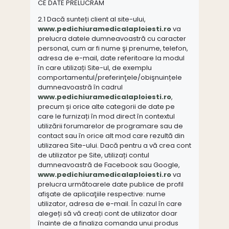
CE DATE PRELUCRĂM
2.1 Dacă sunteți client al site-ului,
www.pedichiuramedicalaploiesti.ro
va
prelucra datele dumneavoastră cu caracter
personal, cum ar fi nume şi prenume, telefon,
adresa de e-mail, date referitoare la modul
în care utilizați Site-ul, de exemplu
comportamentul/preferinţele/obişnuințele
dumneavoastră în cadrul
www.pedichiuramedicalaploiesti.ro
,
precum și orice alte categorii de date pe
care le furnizați în mod direct în contextul
utilizării forumarelor de programare sau de
contact sau în orice alt mod care rezultă din
utilizarea Site-ului. Dacă pentru a vă crea cont
de utilizator pe Site, utilizați contul
dumneavoastră de Facebook sau Google,
www.pedichiuramedicalaploiesti.ro
va
prelucra următoarele date publice de profil
afişate de aplicaţiile respective: nume
utilizator, adresa de e-mail. În cazul în care
alegeți să vă creați cont de utilizator doar
înainte de a finaliza comanda unui produs