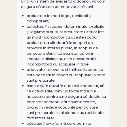
dintr-un sistem de evidență a datelor, vă vom
asigura că datele dumneavoastră sunt:
prelucrate în mod legal, echitabil și
transparent;
colectate în scopuri determinate, explicite
și legitime și nu sunt prelucrate ulterior într-
un mod incompatibil cu aceste scopuri;
prelucrarea ulterioară în scopuri de
arhivare în interes public, în scopuri de
cercetare științifică sau istorică ori în
scopuri statistice nu este considerată
incompatibilă cu scopurile inițiale;
adecvate, relevante și limitate la ceea ce
este necesar în raport cu scopurile în care
sunt prelucrate;
exacte și, în cazul în care este necesar, să
fie actualizate vom lua toate măsurile
necesare pentru a ne asigura că datele cu
caracter personal care sunt inexacte,
având în vedere scopurile pentru care
sunt prelucrate, sunt șterse sau rectificate
fără întârziere;
păstrate într-o formă care permite