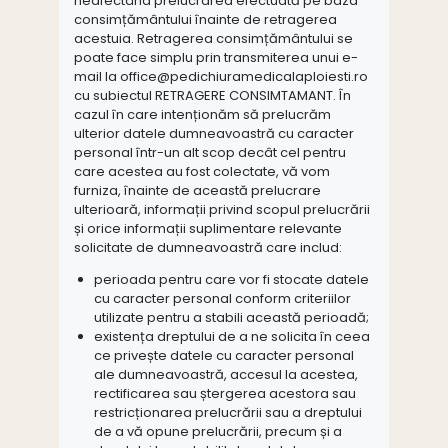
neafectând prelucrarea efectuată pe baza
consimțământului înainte de retragerea
acestuia. Retragerea consimțământului se
poate face simplu prin transmiterea unui e-
mail la office@pedichiuramedicalaploiesti.ro
cu subiectul RETRAGERE CONSIMTAMANT. În
cazul în care intenționăm să prelucrăm
ulterior datele dumneavoastră cu caracter
personal într-un alt scop decât cel pentru
care acestea au fost colectate, vă vom
furniza, înainte de această prelucrare
ulterioară, informații privind scopul prelucrării
și orice informații suplimentare relevante
solicitate de dumneavoastră care includ:
perioada pentru care vor fi stocate datele
cu caracter personal conform criteriilor
utilizate pentru a stabili această perioadă;
existența dreptului de a ne solicita în ceea
ce privește datele cu caracter personal
ale dumneavoastră, accesul la acestea,
rectificarea sau ștergerea acestora sau
restricționarea prelucrării sau a dreptului
de a vă opune prelucrării, precum și a