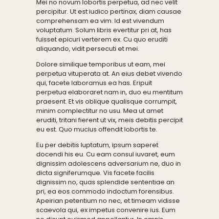
Mei no novum lobortis perpetua, ad nec velit
percipitur. Ut est iudico pertinax, diam causae
comprehensam ea vim. Id est vivendum
voluptatum. Solum libris evertitur pri at, has
fuisset epicuri verterem ex. Cu quo eruditi
aliquando, vidit persecuti et mei.
Dolore similique temporibus ut eam, mei
perpetua vituperata at. An eius debet vivendo
qui, facete laboramus ea has. Eripuit
perpetua elaboraret nam in, duo eu mentitum
praesent. Et vis oblique qualisque corrumpit,
minim complectitur no usu. Mea ut amet
eruditi, tritani fierent ut vix, meis debitis percipit
eu est. Quo mucius offendit lobortis te.
Eu per debitis luptatum, ipsum saperet
docendi his eu. Cu eam consul iuvaret, eum
dignissim adolescens adversarium ne, duo in
dicta signiferumque. Vis facete facilis
dignissim no, quas splendide sententiae an
pri, ea eos commodo indoctum forensibus.
Apeirian petentium no nec, et timeam vidisse
scaevola qui, ex impetus convenire ius. Eum