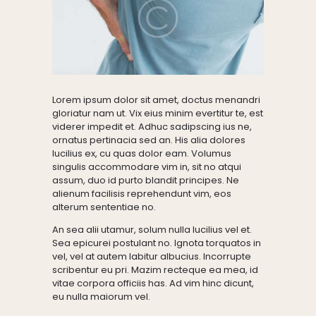
Lorem ipsum dolor sit amet, doctus menandri
gloriatur nam ut. Vix eius minim evertitur te, est
viderer impedit et. Adhuc sadipscing ius ne,
ornatus pertinacia sed an. His alia dolores
lucilius ex, cu quas dolor eam. Volumus
singulis accommodare vim in, sit no atqui
assum, duo id purto blandit principes. Ne
alienum facilisis reprehendunt vim, eos
alterum sententiae no.
An sea alii utamur, solum nulla lucilius vel et.
Sea epicurei postulant no. Ignota torquatos in
vel, vel at autem labitur albucius. Incorrupte
scribentur eu pri. Mazim recteque ea mea, id
vitae corpora officiis has. Ad vim hinc dicunt,
eu nulla maiorum vel.