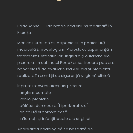
ultimul rand frumoase fizic și 
moral.Dacă aveți probleme cu 
unghiile, nu ezitați să apelați la 
PodoSense – Cabinet de pedichiură medicală în
Monica, ea are cele mai bune 
Ploiești
tratamente!
Monica Burbutan este specialist în pedichiură
medicală și podologie în Ploiești, cu experiență în
tratamentul afecțiunilor unghiale și cutanate ale
piciorului. În cabinetul PodoSense, fiecare pacient
beneficiază de evaluare individuală și intervenții
realizate în condiții de siguranță și igienă clinică.
Îngrijim frecvent afecțiuni precum:
• unghii încarnate
• veruci plantare
• bătături dureroase (hiperkeratoze)
• onicoliză și onicomicoză
• inflamații și infecții locale ale unghiei
Abordarea podologică se bazează pe