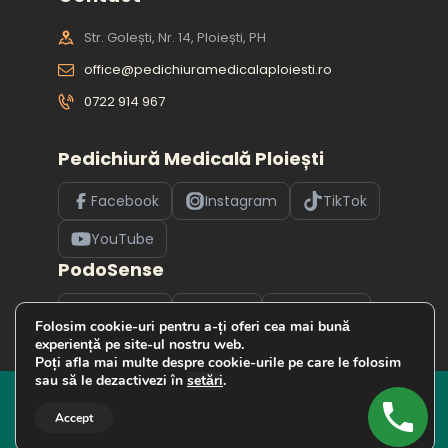
Str. Golești, Nr. 14, Ploiești, PH
office@pedichiuramedicalaploiesti.ro
0722 914 967
Pedichiură Medicală Ploiești
Facebook
Instagram
TikTok
YouTube
PodoSense
Facebook
TikTok
YouTube
Folosim cookie-uri pentru a-ți oferi cea mai bună
experiență pe site-ul nostru web.
Poți afla mai multe despre cookie-urile pe care le folosim
sau să le dezactivezi în
setări
.
Pedichiură Medicală Ploiești © 2026. Toate
drepturile rezervate. Designed by
K Vision
Accept
Media