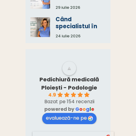
depinde de o
29 iulie 2026
echipă, nu de un
singur specialist
Când
specialistul în
pedichiură
24 iulie 2026
medicală spune:
„Aveți nevoie și
de un consult
medical.”
Pedichiură medicală
Ploiești - Podologie
4.9
Bazat pe 154 recenzii
powered by
G
o
o
g
l
e
evaluează-ne pe