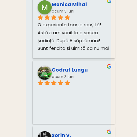
Monica Mihai
acum 3 luni
O experiența foarte reușită! 
Astăzi am venit la a șasea 
ședință. După 8 săptămâni! 
Sunt fericita și uimită ca nu mai 
am dureri! Mulțumesc mult, 
Monica!
Codrut Lungu
acum 3 luni
Sorin V.