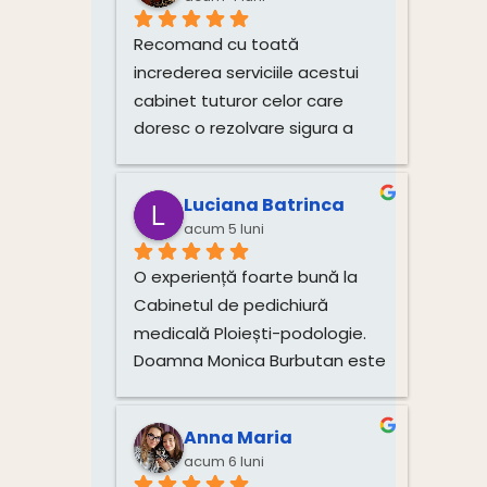
profesionalism. Atmosfera 
este plăcută, iar doamna este 
Recomand cu toată 
deosebit de amabilă și 
increderea serviciile acestui 
atentă.Recomand cu toată 
cabinet tuturor celor care 
încredere!
doresc o rezolvare sigura a 
problemelor si o îngrijire 
corecta si profesionista a 
Luciana Batrinca
picioarelor. Multumim!!!
acum 5 luni
O experiență foarte bună la 
Cabinetul de pedichiură 
medicală Ploiești-podologie. 
Doamna Monica Burbutan este 
un profesionist atent și 
dedicat. Încă dinainte de 
Anna Maria
programare mi-a explicat 
acum 6 luni
foarte clar procedura, durata 