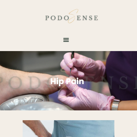
DESPRE
SERVICII
GALERIE
BLOG
TESTIMONIALE
Hip Pain
CONTACT
PROGRAMARE
ONLINE