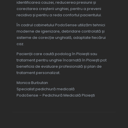
identificarea cauzei, reducerea presiunii și
corectarea creșterii unghiei, pentru a preveni
recidiva și pentru a reda confortul pacientului.
În cadrul cabinetului PodoSense utilizăm tehnici
moderne de igienizare, debridare controlată și
sisteme de corecție unghială, adaptate fiecărui
caz.
Pacienții care caută podolog în Ploiești sau
tratament pentru unghie încarnată în Ploiești pot
beneficia de evaluare profesională și plan de
tratament personalizat.
Monica Burbutan
Specialist pedichiură medicală
PodoSense – Pedichiură Medicală Ploiești