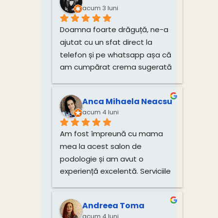
acum 3 luni
Doamna foarte drăguță, ne-a 
ajutat cu un sfat direct la 
telefon și pe whatsapp așa că 
am cumpărat crema sugerată 
pentru unghiile bebelușului 
direct de la dânsa.
Anca Mihaela Neacsu
acum 4 luni
Am fost împreună cu mama 
mea la acest salon de 
podologie și am avut o 
experiență excelentă. Serviciile 
de tratare a unghiilor și 
igienizare au fost realizate 
Andreea Toma
impecabil, cu multă grijă și 
acum 4 luni