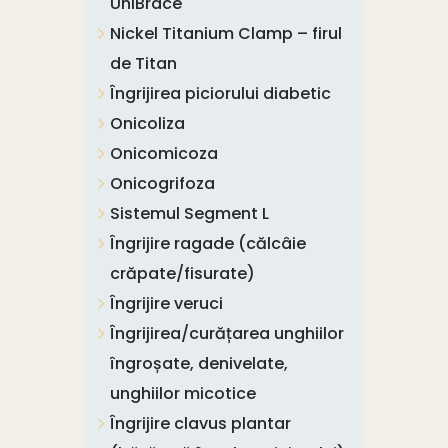
UniBrace
Nickel Titanium Clamp – firul
de Titan
Îngrijirea piciorului diabetic
Onicoliza
Onicomicoza
Onicogrifoza
Sistemul Segment L
Îngrijire ragade (călcâie
crăpate/fisurate)
Îngrijire veruci
Îngrijirea/curățarea unghiilor
îngroșate, denivelate,
unghiilor micotice
Îngrijire clavus plantar