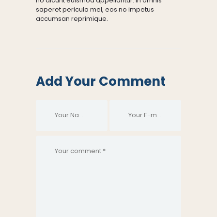
no dicunt euismod appellantur. In omnis
saperet pericula mel, eos no impetus
accumsan reprimique.
Add Your Comment