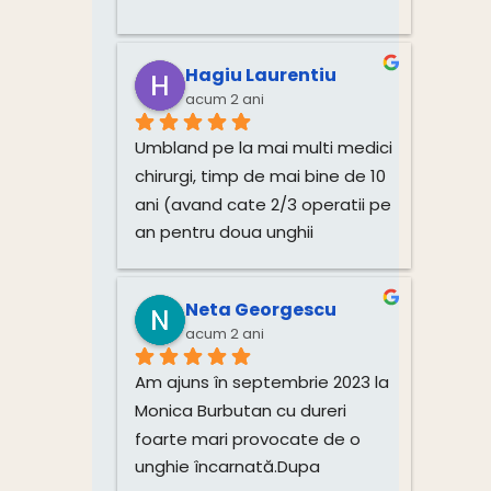
confortabil, te fac sa te simți 
destins si relaxat.In sfârșit 
unghiile mele sunt fericite
Hagiu Laurentiu
Mulțumesc pentru 
acum 2 ani
profesionalism, doamna 
Umbland pe la mai multi medici 
Monica este un om deosebit si 
chirurgi, timp de mai bine de 10 
minunat in tot ceea ce face, 
ani (avand cate 2/3 operatii pe 
drept dovada si mulțimea 
an pentru doua unghii 
diplomelor primite.Dacă aveți 
incarnate) am incercat si o 
probleme, nu ezitați sa o 
alta alternativa ( Pedichiura 
contactați si nu veți regreta.
Neta Georgescu
medicala). Acum 6 luni am avut 
acum 2 ani
prima vizita la Dna. Monica, si 
urmand cu strictețe indrumarile 
Am ajuns în septembrie 2023 la 
primite, nu am mai avut 
Monica Burbutan cu dureri 
aceasta problema. Pe toata 
foarte mari provocate de o 
durata consultatiilor, fiecare 
unghie încarnată.Dupa 
programare s-a respectat “ la 