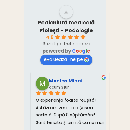
medical.”
Pedichiură medicală
Ploiești - Podologie
4.9
Bazat pe 154 recenzii
powered by
G
o
o
g
l
e
evaluează-ne pe
Monica Mihai
acum 3 luni
O experiența foarte reușită! 
Astăzi am venit la a șasea 
ședință. După 8 săptămâni! 
Sunt fericita și uimită ca nu mai 
am dureri! Mulțumesc mult, 