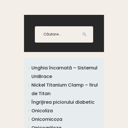
Caută
după:
Unghia încarnată – Sistemul
UniBrace
Nickel Titanium Clamp – firul
de Titan
Îngrijirea piciorului diabetic
Onicoliza
Onicomicoza
Onicogrifoza