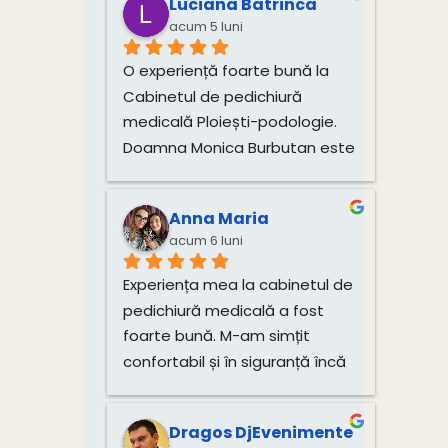
Luciana Batrinca
picioarelor. Multumim!!!
acum 5 luni
O experiență foarte bună la 
Cabinetul de pedichiură 
medicală Ploiești-podologie. 
Doamna Monica Burbutan este 
un profesionist atent și 
dedicat. Încă dinainte de 
Anna Maria
programare mi-a explicat 
acum 6 luni
foarte clar procedura, durata 
vindecării și tarifele, ceea ce 
Experiența mea la cabinetul de 
mi-a oferit încredere și 
pedichiură medicală a fost 
transparență. La cabinet m-am 
foarte bună. M-am simțit 
simțit în siguranță, atmosfera 
confortabil și în siguranță încă 
este curată, primitoare, atenția 
de la început.Procedura mi-a 
la detalii se simte de la 
fost explicată clar, iar 
început, iar rezultatele sunt 
Dragos DjEvenimente
tratamentul a fost realizat cu 