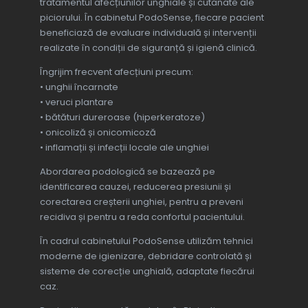
tratamentul afecțiunilor unghiale și cutanate ale
piciorului. În cabinetul PodoSense, fiecare pacient
beneficiază de evaluare individuală și intervenții
realizate în condiții de siguranță și igienă clinică.
Îngrijim frecvent afecțiuni precum:
• unghii încarnate
• veruci plantare
• bătături dureroase (hiperkeratoze)
• onicoliză și onicomicoză
• inflamații și infecții locale ale unghiei
Abordarea podologică se bazează pe
identificarea cauzei, reducerea presiunii și
corectarea creșterii unghiei, pentru a preveni
recidiva și pentru a reda confortul pacientului.
În cadrul cabinetului PodoSense utilizăm tehnici
moderne de igienizare, debridare controlată și
sisteme de corecție unghială, adaptate fiecărui
caz.