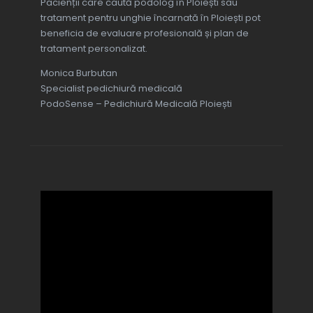
Pacienții care caută podolog în Ploiești sau
tratament pentru unghie încarnată în Ploiești pot
beneficia de evaluare profesională și plan de
tratament personalizat.
Monica Burbutan
Specialist pedichiură medicală
PodoSense – Pedichiură Medicală Ploiești