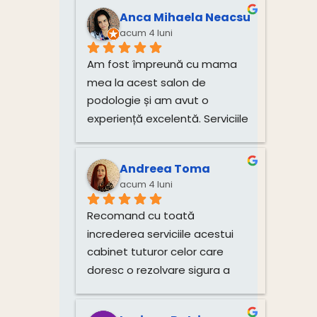
direct de la dânsa.
Anca Mihaela Neacsu
acum 4 luni
Am fost împreună cu mama 
mea la acest salon de 
podologie și am avut o 
experiență excelentă. Serviciile 
de tratare a unghiilor și 
igienizare au fost realizate 
Andreea Toma
impecabil, cu multă grijă și 
acum 4 luni
profesionalism. Atmosfera 
este plăcută, iar doamna este 
Recomand cu toată 
deosebit de amabilă și 
increderea serviciile acestui 
atentă.Recomand cu toată 
cabinet tuturor celor care 
încredere!
doresc o rezolvare sigura a 
problemelor si o îngrijire 
corecta si profesionista a 