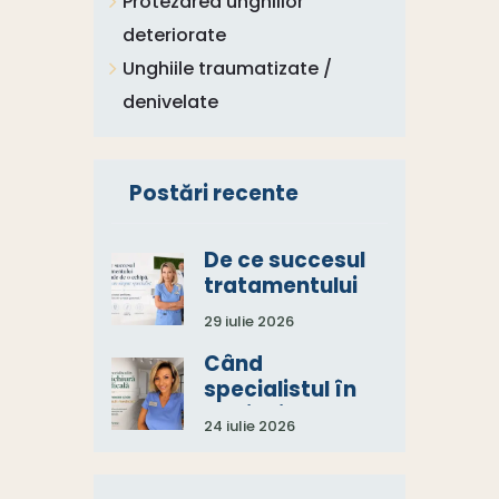
Protezarea unghiilor
deteriorate
Unghiile traumatizate /
denivelate
Postări recente
De ce succesul
tratamentului
depinde de o
29 iulie 2026
echipă, nu de un
singur specialist
Când
specialistul în
pedichiură
24 iulie 2026
medicală spune:
„Aveți nevoie și
de un consult