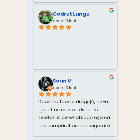
Monica!
Codrut Lungu
acum 3 luni
Sorin V.
acum 3 luni
Doamna foarte drăguță, ne-a 
ajutat cu un sfat direct la 
telefon și pe whatsapp așa că 
am cumpărat crema sugerată 
pentru unghiile bebelușului 