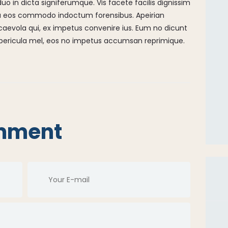
o in dicta signiferumque. Vis facete facilis dignissim
 ea eos commodo indoctum forensibus. Apeirian
aevola qui, ex impetus convenire ius. Eum no dicunt
 pericula mel, eos no impetus accumsan reprimique.
mment