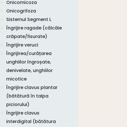
Onicomicoza
Onicogrifoza
Sistemul Segment L
Îngrijire ragade (călcâie
crăpate/fisurate)
Îngrijire veruci
Îngrijirea/curățarea
unghiilor îngroșate,
denivelate, unghiilor
micotice
Îngrijire clavus plantar
(bătătură în talpa
piciorului)
Îngrijire clavus
interdigital (bătătura