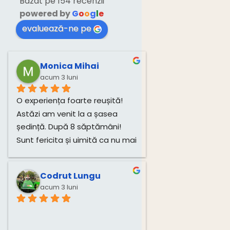
Bazat pe 154 recenzii
powered by
G
o
o
g
l
e
evaluează-ne pe
Monica Mihai
acum 3 luni
O experiența foarte reușită! 
Astăzi am venit la a șasea 
ședință. După 8 săptămâni! 
Sunt fericita și uimită ca nu mai 
am dureri! Mulțumesc mult, 
Monica!
Codrut Lungu
acum 3 luni