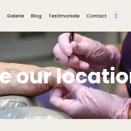
BLOG
Galerie
Blog
Testimoniale
Contact
TESTIMONIALE
CONTACT
e our locati