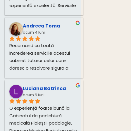
experiență excelentă. Serviciile 
de tratare a unghiilor și 
igienizare au fost realizate 
Andreea Toma
impecabil, cu multă grijă și 
acum 4 luni
profesionalism. Atmosfera 
este plăcută, iar doamna este 
Recomand cu toată 
deosebit de amabilă și 
increderea serviciile acestui 
atentă.Recomand cu toată 
cabinet tuturor celor care 
încredere!
doresc o rezolvare sigura a 
problemelor si o îngrijire 
corecta si profesionista a 
Luciana Batrinca
picioarelor. Multumim!!!
acum 5 luni
O experiență foarte bună la 
Cabinetul de pedichiură 
medicală Ploiești-podologie. 
Doamna Monica Burbutan este 