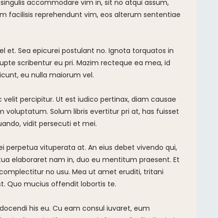
s singulis accommodare vim in, sit no atqui assum,
num facilisis reprehendunt vim, eos alterum sententiae
vel et. Sea epicurei postulant no. Ignota torquatos in
rrupte scribentur eu pri. Mazim recteque ea mea, id
dicunt, eu nulla maiorum vel.
velit percipitur. Ut est iudico pertinax, diam causae
luptatum. Solum libris evertitur pri at, has fuisset
uando, vidit persecuti et mei.
i perpetua vituperata at. An eius debet vivendo qui,
tua elaboraret nam in, duo eu mentitum praesent. Et
complectitur no usu. Mea ut amet eruditi, tritani
est. Quo mucius offendit lobortis te.
 docendi his eu. Cu eam consul iuvaret, eum