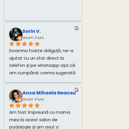
Sorin V.
acum 3 luni
Doamna foarte drăguță, ne-a 
ajutat cu un sfat direct la 
telefon și pe whatsapp așa că 
am cumpărat crema sugerată 
pentru unghiile bebelușului 
direct de la dânsa.
Anca Mihaela Neacsu
acum 4 luni
Am fost împreună cu mama 
mea la acest salon de 
podologie și am avut o 