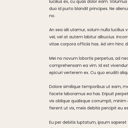
lucilius ex, cu quas dolor eam. Volumu
duo id purto blandit principes. Ne alie
no.
An sea alii utamur, solum nulla lucilius 
vel, vel at autem labitur albucius. Inco
vitae corpora officiis has. Ad vim hinc 
Mei no novum lobortis perpetua, ad nec 
comprehensam ea vim. Id est vivendum vo
epicuri verterem ex. Cu quo eruditi aliq
Dolore similique temporibus ut eam, me
facete laboramus ea has. Eripuit perpe
vis oblique qualisque corrumpit, minim 
fierent ut vix, meis debitis percipit eu 
Eu per debitis luptatum, ipsum saperet