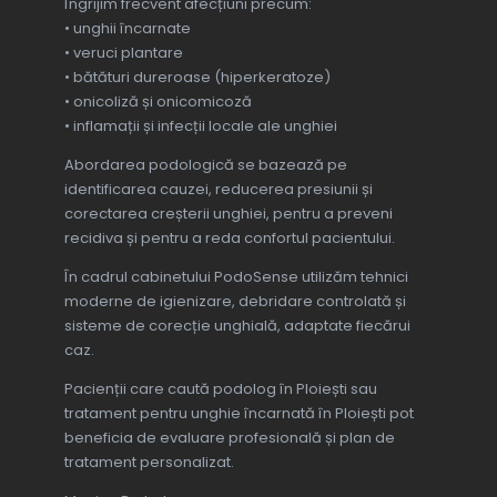
Îngrijim frecvent afecțiuni precum:
• unghii încarnate
• veruci plantare
• bătături dureroase (hiperkeratoze)
• onicoliză și onicomicoză
• inflamații și infecții locale ale unghiei
Abordarea podologică se bazează pe
identificarea cauzei, reducerea presiunii și
corectarea creșterii unghiei, pentru a preveni
recidiva și pentru a reda confortul pacientului.
În cadrul cabinetului PodoSense utilizăm tehnici
moderne de igienizare, debridare controlată și
sisteme de corecție unghială, adaptate fiecărui
caz.
Pacienții care caută podolog în Ploiești sau
tratament pentru unghie încarnată în Ploiești pot
beneficia de evaluare profesională și plan de
tratament personalizat.