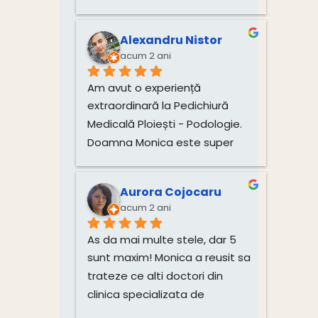
dansa, am reușit sa am în 
integralitate crescuta unghia 
mare de la picior, fapt ce ma 
Alexandru Nistor
bucur nespus de mult! 
acum 2 ani
Recomand cu încredere!
Am avut o experiență 
extraordinară la Pedichiură 
Medicală Ploiești - Podologie. 
Doamna Monica este super 
friendly și foarte profesionistă. 
Știe exact ce face și explică 
Aurora Cojocaru
fiecare pas al tratamentului. 
acum 2 ani
Una dintre unghiile mele care 
avea probleme grave, și-a 
As da mai multe stele, dar 5 
revenit complet în mai puțin de 
sunt maxim! Monica a reusit sa 
două luni, ceea ce este 
trateze ce alti doctori din 
impresionant. Cealaltă unghie 
clinica specializata de 
este mai dificil de recuperat 
dermatologie nu au reusit un 