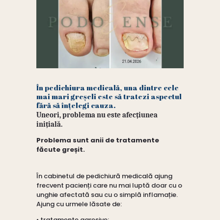
În pedichiura medicală, una dintre cele
mai mari greșeli este să tratezi aspectul
fără să înțelegi cauza.
Uneori, problema nu este afecțiunea
inițială.
Problema sunt anii de tratamente
făcute greșit.
În cabinetul de pedichiură medicală ajung
frecvent pacienți care nu mai luptă doar cu o
unghie afectată sau cu o simplă inflamație.
Ajung cu urmele lăsate de:
• tratamente agresive;