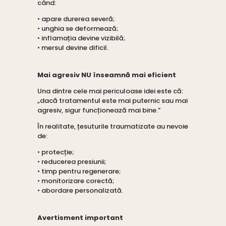
când:
• apare durerea severă;
• unghia se deformează;
• inflamația devine vizibilă;
• mersul devine dificil.
Mai agresiv NU înseamnă mai eficient
Una dintre cele mai periculoase idei este că:
„dacă tratamentul este mai puternic sau mai
agresiv, sigur funcționează mai bine.”
În realitate, țesuturile traumatizate au nevoie
de:
• protecție;
• reducerea presiunii;
• timp pentru regenerare;
• monitorizare corectă;
• abordare personalizată.
Avertisment important