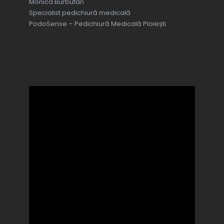
Monica Burbutan
Specialist pedichiură medicală
PodoSense – Pedichiură Medicală Ploiești