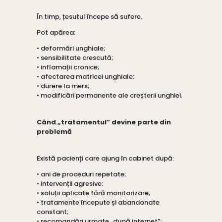
În timp, țesutul începe să sufere.
Pot apărea:
• deformări unghiale;
• sensibilitate crescută;
• inflamații cronice;
• afectarea matricei unghiale;
• durere la mers;
• modificări permanente ale creșterii unghiei.
Când „tratamentul” devine parte din
problemă
Există pacienți care ajung în cabinet după:
• ani de proceduri repetate;
• intervenții agresive;
• soluții aplicate fără monitorizare;
• tratamente începute și abandonate
constant;
• recomandări urmate „după internet”;