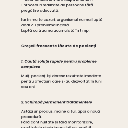
• proceduri realizate de persoane fără
pregătire adecvată.
Iar în multe cazuri, organismul nu mai luptă
doar cu problema inițială.
Luptă cu trauma acumulată în timp.
Greșeli frecvente făcute de pacienți
1. Caută soluții rapide pentru probleme
complexe
Mulți pacienți își doresc rezultate imediate
pentru afecțiuni care s-au dezvoltat în luni
sau ani.
2. Schimbă permanent tratamentele
Astăzi un produs, mâine altul, apoi o nouă
procedură.
Fără continuitate și fără monitorizare,
rezultatele devin imposibil de urmărit.