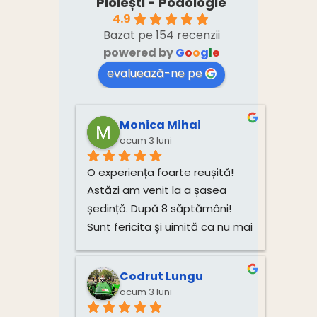
Ploiești - Podologie
4.9
Bazat pe 154 recenzii
powered by
G
o
o
g
l
e
evaluează-ne pe
Monica Mihai
acum 3 luni
O experiența foarte reușită! 
Astăzi am venit la a șasea 
ședință. După 8 săptămâni! 
Sunt fericita și uimită ca nu mai 
am dureri! Mulțumesc mult, 
Monica!
Codrut Lungu
acum 3 luni