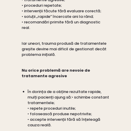
• proceduri repetate;
• intervenții făcute fără evaluare corectă;
• soluții „rapide” încercate ani la rând;
• recomandări primite fără un diagnostic
real.
Iar uneori, trauma produsă de tratamentele
greșite devine mai dificil de gestionat decât
problema inițială.
Nu orice problemă are nevoie de
tratamente agresive
În dorința de a obține rezultate rapide,
mulți pacienți ajung să:• schimbe constant
tratamentele;
• repete proceduri inutile;
• folosească produse nepotrivite;
• accepte intervenții fără să înțeleagă
cauza reală.