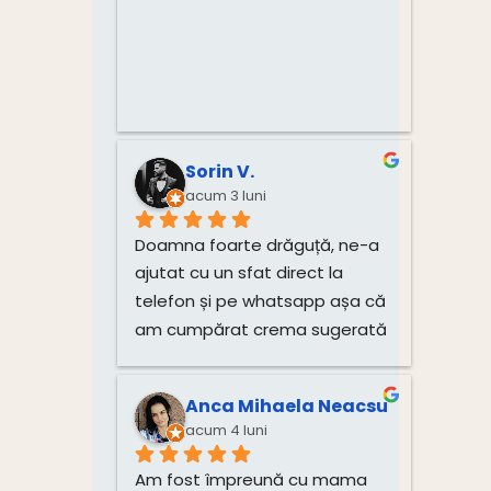
Sorin V.
acum 3 luni
Doamna foarte drăguță, ne-a 
ajutat cu un sfat direct la 
telefon și pe whatsapp așa că 
am cumpărat crema sugerată 
pentru unghiile bebelușului 
direct de la dânsa.
Anca Mihaela Neacsu
acum 4 luni
Am fost împreună cu mama 