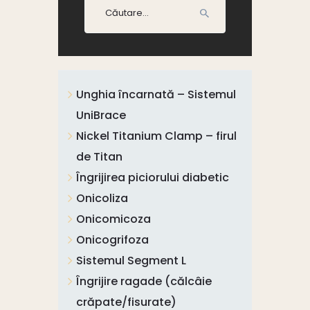
Caută
după:
Unghia încarnată – Sistemul
UniBrace
Nickel Titanium Clamp – firul
de Titan
Îngrijirea piciorului diabetic
Onicoliza
Onicomicoza
Onicogrifoza
Sistemul Segment L
Îngrijire ragade (călcâie
crăpate/fisurate)