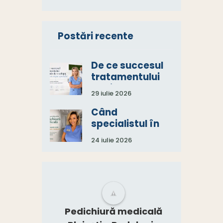
Postări recente
De ce succesul
tratamentului
depinde de o
29 iulie 2026
echipă, nu de un
singur specialist
Când
specialistul în
pedichiură
24 iulie 2026
medicală spune:
„Aveți nevoie și
de un consult
medical.”
Pedichiură medicală