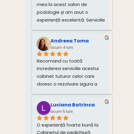
mea la acest salon de 
podologie și am avut o 
experiență excelentă. Serviciile 
de tratare a unghiilor și 
igienizare au fost realizate 
Andreea Toma
impecabil, cu multă grijă și 
acum 4 luni
profesionalism. Atmosfera 
este plăcută, iar doamna este 
Recomand cu toată 
deosebit de amabilă și 
increderea serviciile acestui 
atentă.Recomand cu toată 
cabinet tuturor celor care 
încredere!
doresc o rezolvare sigura a 
problemelor si o îngrijire 
corecta si profesionista a 
Luciana Batrinca
picioarelor. Multumim!!!
acum 5 luni
O experiență foarte bună la 
Cabinetul de pedichiură 