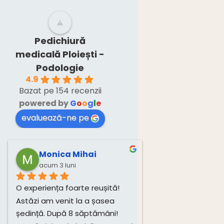
nevoie și de
un consult
medical.”
Pedichiură
medicală Ploiești -
Podologie
4.9
Bazat pe 154 recenzii
powered by
G
o
o
g
l
e
evaluează-ne pe
Monica Mihai
acum 3 luni
O experiența foarte reușită! 
Astăzi am venit la a șasea 
ședință. După 8 săptămâni! 