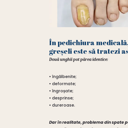
În pedichiura medicală,
greșeli este să tratezi a
Două unghii pot părea identice:
• îngălbenite;
• deformate;
• îngroșate;
• desprinse;
• dureroase.
Dar în realitate, problema din spate p