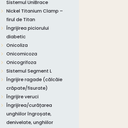
Sistemul UniBrace
Nickel Titanium Clamp –
firul de Titan
Îngrijirea piciorului
diabetic
Onicoliza
Onicomicoza
Onicogrifoza
Sistemul Segment L
Îngrijire ragade (călcâie
crăpate/fisurate)
Îngrijire veruci
Îngrijirea/curățarea
unghiilor îngroșate,
denivelate, unghiilor