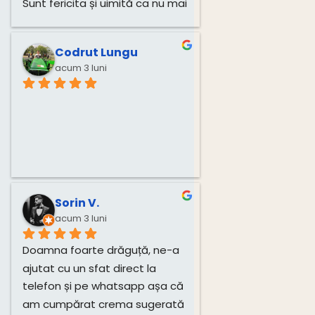
Sunt fericita și uimită ca nu mai 
am dureri! Mulțumesc mult, 
Monica!
Codrut Lungu
acum 3 luni
Sorin V.
acum 3 luni
Doamna foarte drăguță, ne-a 
ajutat cu un sfat direct la 
telefon și pe whatsapp așa că 
am cumpărat crema sugerată 