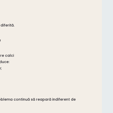
iferită.
a
re calci
duce:
;
oblema continuă să reapară indiferent de