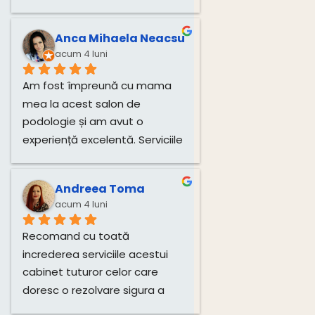
pentru unghiile bebelușului 
direct de la dânsa.
Anca Mihaela Neacsu
acum 4 luni
Am fost împreună cu mama 
mea la acest salon de 
podologie și am avut o 
experiență excelentă. Serviciile 
de tratare a unghiilor și 
igienizare au fost realizate 
Andreea Toma
impecabil, cu multă grijă și 
acum 4 luni
profesionalism. Atmosfera 
este plăcută, iar doamna este 
Recomand cu toată 
deosebit de amabilă și 
increderea serviciile acestui 
atentă.Recomand cu toată 
cabinet tuturor celor care 
încredere!
doresc o rezolvare sigura a 
problemelor si o îngrijire 