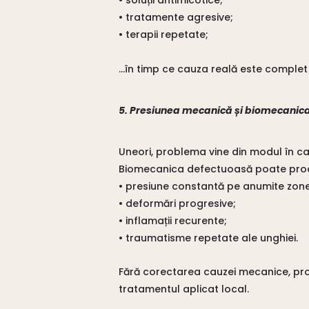
• soluții antimicotice;
• tratamente agresive;
• terapii repetate;
…în timp ce cauza reală este complet d
5. Presiunea mecanică și biomecanic
Uneori, problema vine din modul în ca
Biomecanica defectuoasă poate pro
• presiune constantă pe anumite zone
• deformări progresive;
• inflamații recurente;
• traumatisme repetate ale unghiei.
Fără corectarea cauzei mecanice, pr
tratamentul aplicat local.