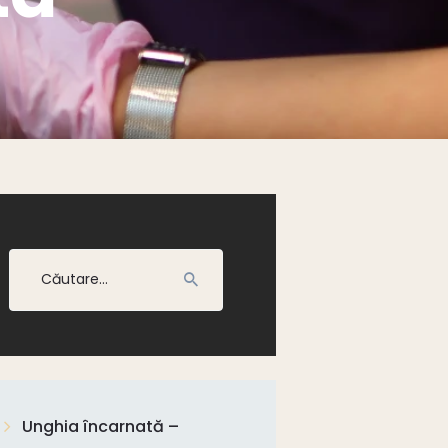
Caută
după:
Unghia încarnată –