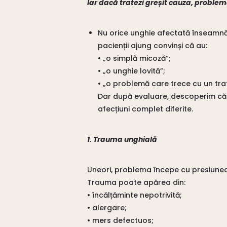
Iar dacă tratezi greșit cauza, proble
Nu orice unghie afectată înseamnă a
pacienții ajung convinși că au:
• „o simplă micoză”;
• „o unghie lovită”;
• „o problemă care trece cu un tr
Dar după evaluare, descoperim că 
afecțiuni complet diferite.
1. Trauma unghială
Uneori, problema începe cu presiune
Trauma poate apărea din:
• încălțăminte nepotrivită;
• alergare;
• mers defectuos;