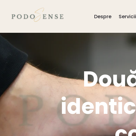
Despre
Servicii
Două
identic
c