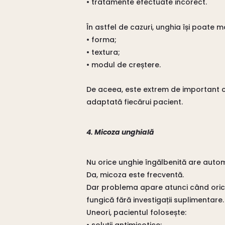
• tratamente efectuate incorect.
În astfel de cazuri, unghia își poate mo
• forma;
• textura;
• modul de creștere.
De aceea, este extrem de important ca
adaptată fiecărui pacient.
4. Micoza unghială
Nu orice unghie îngălbenită are aut
Da, micoza este frecventă.
Dar problema apare atunci când orice
fungică fără investigații suplimentare.
Uneori, pacientul folosește: