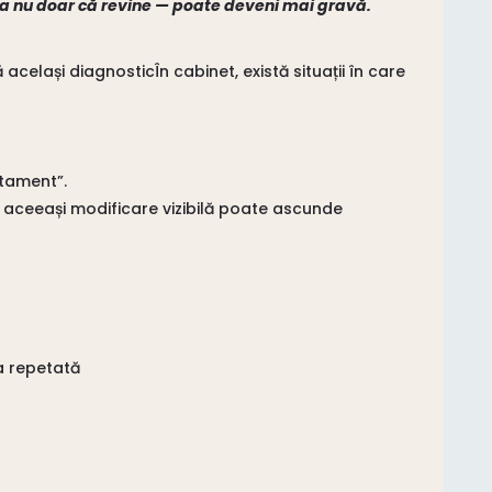
ma nu doar că revine — poate deveni mai gravă.
celași diagnosticÎn cabinet, există situații în care
atament”.
aceeași modificare vizibilă poate ascunde
a repetată