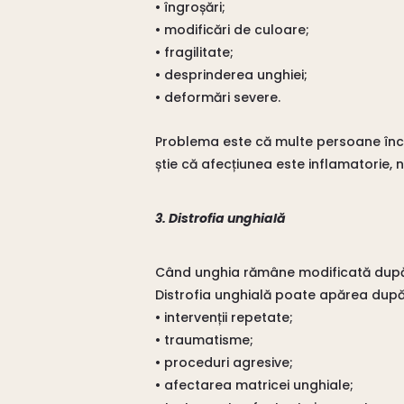
• îngroșări;
• modificări de culoare;
• fragilitate;
• desprinderea unghiei;
• deformări severe.
Problema este că multe persoane înce
știe că afecțiunea este inflamatorie, n
3. Distrofia unghială
Când unghia rămâne modificată după
Distrofia unghială poate apărea după
• intervenții repetate;
• traumatisme;
• proceduri agresive;
• afectarea matricei unghiale;