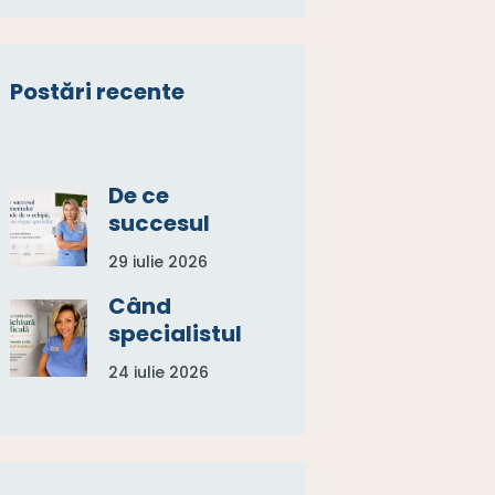
Postări recente
De ce
succesul
tratamentu
29 iulie 2026
lui depinde
de o
Când
echipă, nu
specialistul
de un
în
24 iulie 2026
singur
pedichiură
specialist
medicală
spune:
„Aveți