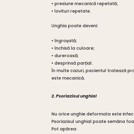
• presiune mecanică repetată;
• lovituri repetate.
Unghia poate deveni:
• îngroșată;
• închisă la culoare;
• dureroasă;
• desprinsă parțial.
În multe cazuri, pacientul tratează pr
este mecanică.
2. Psoriazisul unghial
Nu orice unghie deformata este infec
Psoriazisul unghial poate semăna foar
Pot apărea: