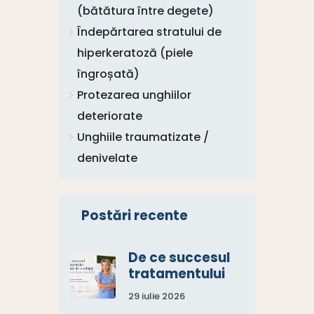
(bătătura între degete)
Îndepărtarea stratului de
hiperkeratoză (piele
îngroșată)
Protezarea unghiilor
deteriorate
Unghiile traumatizate /
denivelate
Postări recente
De ce succesul
tratamentului
depinde de o
29 iulie 2026
echipă, nu de un