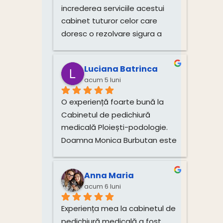
deosebit de amabilă și 
increderea serviciile acestui 
atentă.Recomand cu toată 
cabinet tuturor celor care 
încredere!
doresc o rezolvare sigura a 
problemelor si o îngrijire 
corecta si profesionista a 
Luciana Batrinca
picioarelor. Multumim!!!
acum 5 luni
O experiență foarte bună la 
Cabinetul de pedichiură 
medicală Ploiești-podologie. 
Doamna Monica Burbutan este 
un profesionist atent și 
dedicat. Încă dinainte de 
Anna Maria
programare mi-a explicat 
acum 6 luni
foarte clar procedura, durata 
vindecării și tarifele, ceea ce 
Experiența mea la cabinetul de 
mi-a oferit încredere și 
pedichiură medicală a fost 