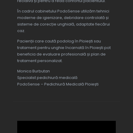
recidiva și pentru a reda confortul pacientului.
În cadrul cabinetului PodoSense utilizăm tehnici
moderne de igienizare, debridare controlată și
sisteme de corecție unghială, adaptate fiecărui
caz.
Pacienții care caută podolog în Ploiești sau
tratament pentru unghie încarnată în Ploiești pot
beneficia de evaluare profesională și plan de
tratament personalizat.
Monica Burbutan
Specialist pedichiură medicală
PodoSense – Pedichiură Medicală Ploiești