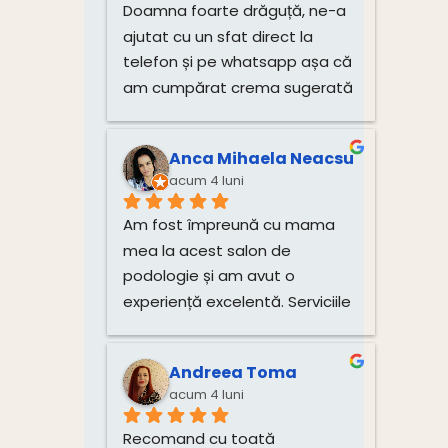
Doamna foarte drăguță, ne-a 
ajutat cu un sfat direct la 
telefon și pe whatsapp așa că 
am cumpărat crema sugerată 
pentru unghiile bebelușului 
direct de la dânsa.
Anca Mihaela Neacsu
acum 4 luni
Am fost împreună cu mama 
mea la acest salon de 
podologie și am avut o 
experiență excelentă. Serviciile 
de tratare a unghiilor și 
igienizare au fost realizate 
Andreea Toma
impecabil, cu multă grijă și 
acum 4 luni
profesionalism. Atmosfera 
este plăcută, iar doamna este 
Recomand cu toată 