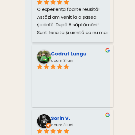
O experiența foarte reușită! 
Astăzi am venit la a șasea 
ședință. După 8 săptămâni! 
Sunt fericita și uimită ca nu mai 
am dureri! Mulțumesc mult, 
Monica!
Codrut Lungu
acum 3 luni
Sorin V.
acum 3 luni