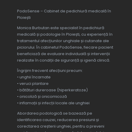
unghiile, nu ezitați să apelați la 
PodoSense – Cabinet de pedichiură medicală în
Monica, ea are cele mai bune 
Ploiești
tratamente!
Monica Burbutan este specialist în pedichiură
medicală și podologie în Ploiești, cu experiență în
tratamentul afecțiunilor unghiale și cutanate ale
piciorului. În cabinetul PodoSense, fiecare pacient
beneficiază de evaluare individuală și intervenții
realizate în condiții de siguranță și igienă clinică.
Îngrijim frecvent afecțiuni precum:
• unghii încarnate
• veruci plantare
• bătături dureroase (hiperkeratoze)
• onicoliză și onicomicoză
• inflamații și infecții locale ale unghiei
Abordarea podologică se bazează pe
identificarea cauzei, reducerea presiunii și
corectarea creșterii unghiei, pentru a preveni