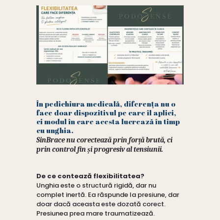
În pedichiura medicală, diferența nu o
face doar dispozitivul pe care îl aplici,
ci modul în care acesta lucrează în timp
cu unghia.
SinBrace nu corectează prin forță brută, ci
prin control fin și progresiv al tensiunii.
De ce contează flexibilitatea?
Unghia este o structură rigidă, dar nu
complet inertă. Ea răspunde la presiune, dar
doar dacă aceasta este dozată corect.
Presiunea prea mare traumatizează.