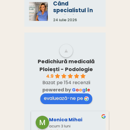
singur specialist
Când
specialistul în
pedichiură
24 iulie 2026
medicală spune:
„Aveți nevoie și
de un consult
medical.”
Pedichiură medicală
Ploiești - Podologie
4.9
Bazat pe 154 recenzii
powered by
G
o
o
g
l
e
evaluează-ne pe
Monica Mihai
acum 3 luni