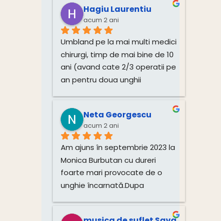
unghiile mele sunt fericite
Hagiu Laurentiu
Mulțumesc pentru 
acum 2 ani
profesionalism, doamna 
Umbland pe la mai multi medici 
Monica este un om deosebit si 
chirurgi, timp de mai bine de 10 
minunat in tot ceea ce face, 
ani (avand cate 2/3 operatii pe 
drept dovada si mulțimea 
an pentru doua unghii 
diplomelor primite.Dacă aveți 
incarnate) am incercat si o 
probleme, nu ezitați sa o 
alta alternativa ( Pedichiura 
contactați si nu veți regreta.
Neta Georgescu
medicala). Acum 6 luni am avut 
acum 2 ani
prima vizita la Dna. Monica, si 
urmand cu strictețe indrumarile 
Am ajuns în septembrie 2023 la 
primite, nu am mai avut 
Monica Burbutan cu dureri 
aceasta problema. Pe toata 
foarte mari provocate de o 
durata consultatiilor, fiecare 
unghie încarnată.Dupa 
programare s-a respectat “ la 
aplicarea tratamentului și a 
minut”, am avut parte de mult 
protezei Unibrace, pot spune 
profesionalism, dedicatie catre 
musica de suflet Sava