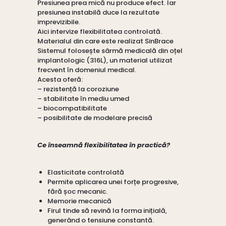
Presiunea prea mică nu produce efect. Iar
presiunea instabilă duce la rezultate
imprevizibile.
Aici intervize flexibilitatea controlată.
Materialul din care este realizat SinBrace
Sistemul folosește sârmă medicală din oțel
implantologic (316L), un material utilizat
frecvent în domeniul medical.
Acesta oferă:
– rezistență la coroziune
– stabilitate în mediu umed
– biocompatibilitate
– posibilitate de modelare precisă
Ce înseamnă flexibilitatea în practică?
Elasticitate controlată
Permite aplicarea unei forțe progresive,
fără șoc mecanic.
Memorie mecanică
Firul tinde să revină la forma inițială,
generând o tensiune constantă.