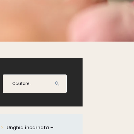
Caută
după:
Unghia încarnată –