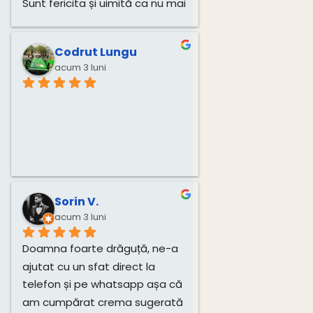
Sunt fericita și uimită ca nu mai 
am dureri! Mulțumesc mult, 
Monica!
Codrut Lungu
acum 3 luni
Sorin V.
acum 3 luni
Doamna foarte drăguță, ne-a 
ajutat cu un sfat direct la 
telefon și pe whatsapp așa că 
am cumpărat crema sugerată 