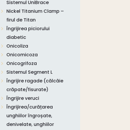
Sistemul UniBrace
Nickel Titanium Clamp –
firul de Titan
Îngrijirea piciorului
diabetic
Onicoliza
Onicomicoza
Onicogrifoza
Sistemul Segment L
Îngrijire ragade (călcâie
crăpate/fisurate)
Îngrijire veruci
Îngrijirea/curățarea
unghiilor îngroșate,
denivelate, unghiilor