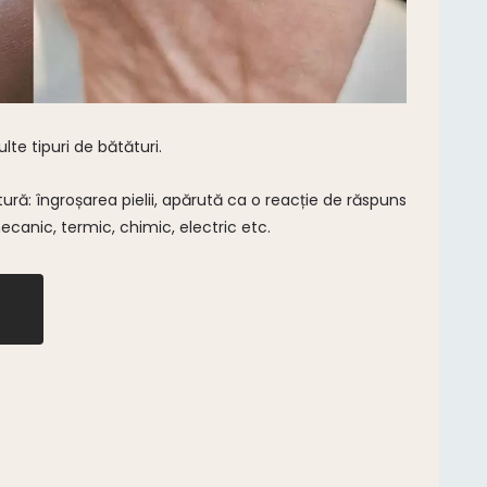
lte tipuri de bătături.
ătură: îngroșarea pielii, apărută ca o reacție de răspuns
mecanic, termic, chimic, electric etc.