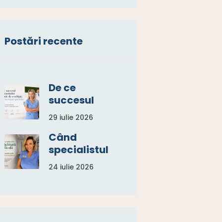
Postări recente
De ce
succesul
tratamentu
29 iulie 2026
lui depinde
de o
Când
echipă, nu
specialistul
de un
în
24 iulie 2026
singur
pedichiură
specialist
medicală
spune:
„Aveți