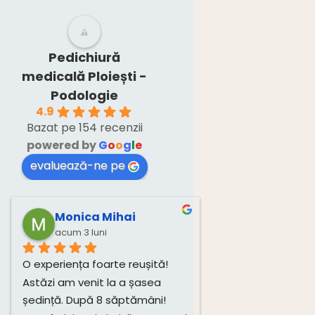
nevoie și de
un consult
medical.”
Pedichiură
medicală Ploiești -
Podologie
4.9
Bazat pe 154 recenzii
powered by
G
o
o
g
l
e
evaluează-ne pe
Monica Mihai
acum 3 luni
O experiența foarte reușită! 
Astăzi am venit la a șasea 
ședință. După 8 săptămâni! 