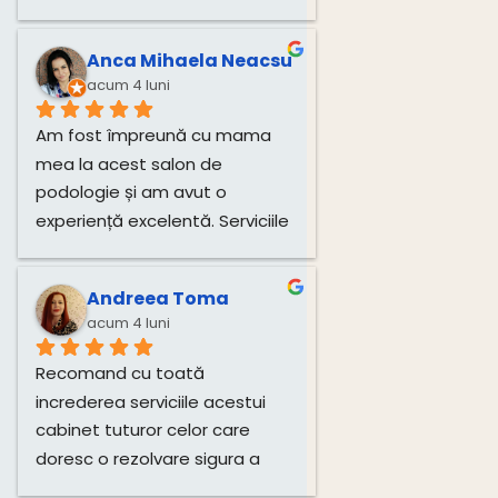
pentru unghiile bebelușului 
direct de la dânsa.
Anca Mihaela Neacsu
acum 4 luni
Am fost împreună cu mama 
mea la acest salon de 
podologie și am avut o 
experiență excelentă. Serviciile 
de tratare a unghiilor și 
igienizare au fost realizate 
Andreea Toma
impecabil, cu multă grijă și 
acum 4 luni
profesionalism. Atmosfera 
este plăcută, iar doamna este 
Recomand cu toată 
deosebit de amabilă și 
increderea serviciile acestui 
atentă.Recomand cu toată 
cabinet tuturor celor care 
încredere!
doresc o rezolvare sigura a 
problemelor si o îngrijire 