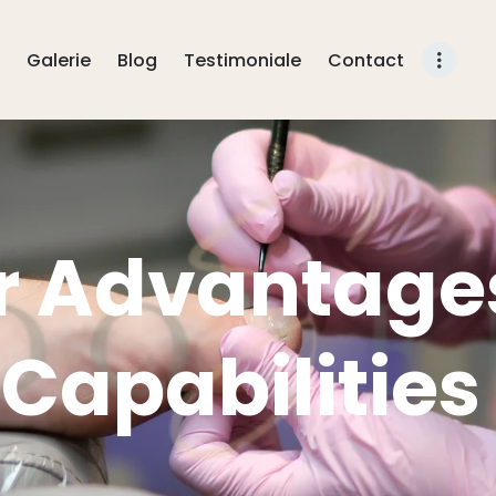
BLOG
Galerie
Blog
Testimoniale
Contact
TESTIMONIALE
CONTACT
r Advantage
Capabilities