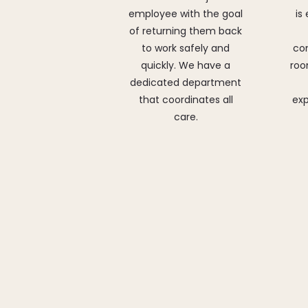
employee with the goal
is
of returning them back
to work safely and
co
quickly. We have a
roo
dedicated department
that coordinates all
exp
care.