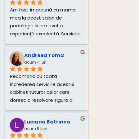
Am fost împreună cu mama 
mea la acest salon de 
podologie și am avut o 
experiență excelentă. Serviciile 
de tratare a unghiilor și 
igienizare au fost realizate 
Andreea Toma
impecabil, cu multă grijă și 
acum 4 luni
profesionalism. Atmosfera 
este plăcută, iar doamna este 
Recomand cu toată 
deosebit de amabilă și 
increderea serviciile acestui 
atentă.Recomand cu toată 
cabinet tuturor celor care 
încredere!
doresc o rezolvare sigura a 
problemelor si o îngrijire 
corecta si profesionista a 
Luciana Batrinca
picioarelor. Multumim!!!
acum 5 luni