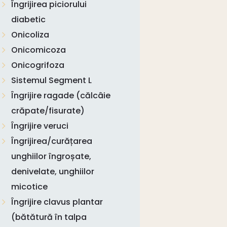
Îngrijirea piciorului
diabetic
Onicoliza
Onicomicoza
Onicogrifoza
Sistemul Segment L
Îngrijire ragade (călcâie
crăpate/fisurate)
Îngrijire veruci
Îngrijirea/curățarea
unghiilor îngroșate,
denivelate, unghiilor
micotice
Îngrijire clavus plantar
(bătătură în talpa