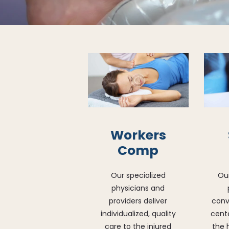
Workers
Comp
Our specialized
Ou
physicians and
providers deliver
conv
individualized, quality
cente
care to the injured
the 