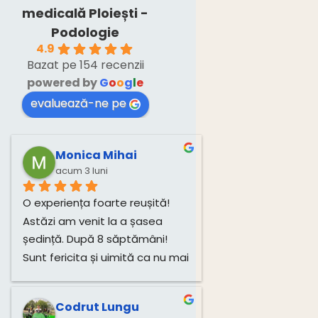
medicală Ploiești -
Podologie
4.9
Bazat pe 154 recenzii
powered by
G
o
o
g
l
e
evaluează-ne pe
Monica Mihai
acum 3 luni
O experiența foarte reușită! 
Astăzi am venit la a șasea 
ședință. După 8 săptămâni! 
Sunt fericita și uimită ca nu mai 
am dureri! Mulțumesc mult, 
Monica!
Codrut Lungu