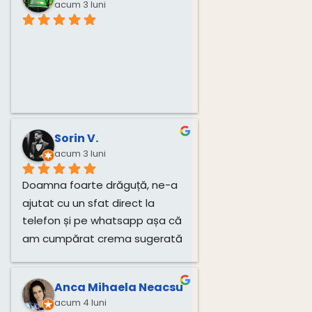
acum 3 luni
Sorin V.
acum 3 luni
Doamna foarte drăguță, ne-a 
ajutat cu un sfat direct la 
telefon și pe whatsapp așa că 
am cumpărat crema sugerată 
pentru unghiile bebelușului 
direct de la dânsa.
Anca Mihaela Neacsu
acum 4 luni