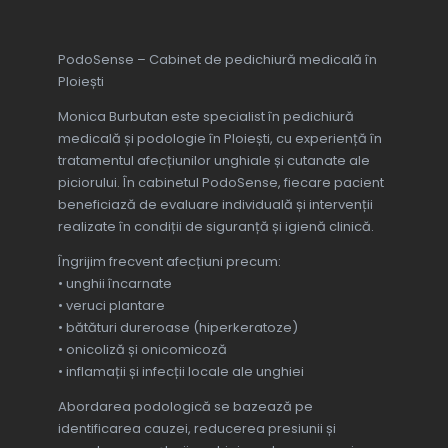
moral.Dacă aveți probleme cu 
unghiile, nu ezitați să apelați la 
PodoSense – Cabinet de pedichiură medicală în
Monica, ea are cele mai bune 
Ploiești
tratamente!
Monica Burbutan este specialist în pedichiură
medicală și podologie în Ploiești, cu experiență în
tratamentul afecțiunilor unghiale și cutanate ale
piciorului. În cabinetul PodoSense, fiecare pacient
beneficiază de evaluare individuală și intervenții
realizate în condiții de siguranță și igienă clinică.
Îngrijim frecvent afecțiuni precum:
• unghii încarnate
• veruci plantare
• bătături dureroase (hiperkeratoze)
• onicoliză și onicomicoză
• inflamații și infecții locale ale unghiei
Abordarea podologică se bazează pe
identificarea cauzei, reducerea presiunii și