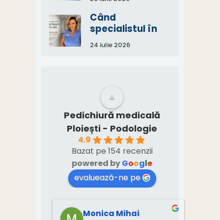
echipă, nu de un
singur specialist
Când
specialistul în
pedichiură
24 iulie 2026
medicală spune:
„Aveți nevoie și
de un consult
medical.”
Pedichiură medicală
Ploiești - Podologie
4.9
Bazat pe 154 recenzii
powered by
G
o
o
g
l
e
evaluează-ne pe
Monica Mihai