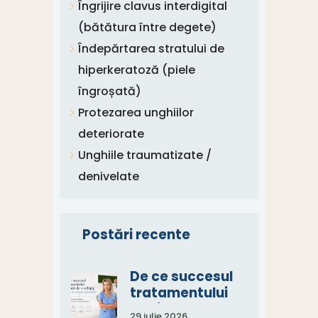
Îngrijire clavus interdigital
(bătătura între degete)
Îndepărtarea stratului de
hiperkeratoză (piele
îngroșată)
Protezarea unghiilor
deteriorate
Unghiile traumatizate /
denivelate
Postări recente
De ce succesul
tratamentului
depinde de o
29 iulie 2026