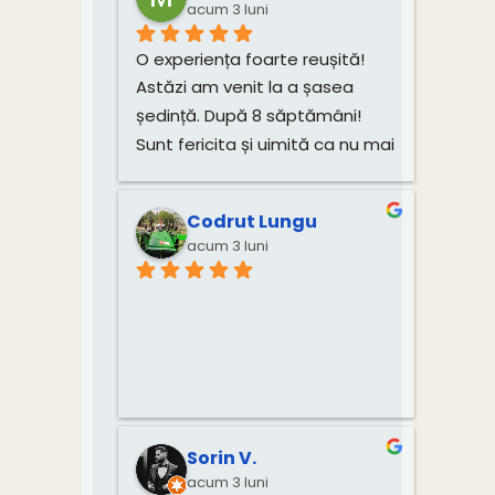
acum 3 luni
O experiența foarte reușită! 
Astăzi am venit la a șasea 
ședință. După 8 săptămâni! 
Sunt fericita și uimită ca nu mai 
am dureri! Mulțumesc mult, 
Monica!
Codrut Lungu
acum 3 luni
Sorin V.
acum 3 luni