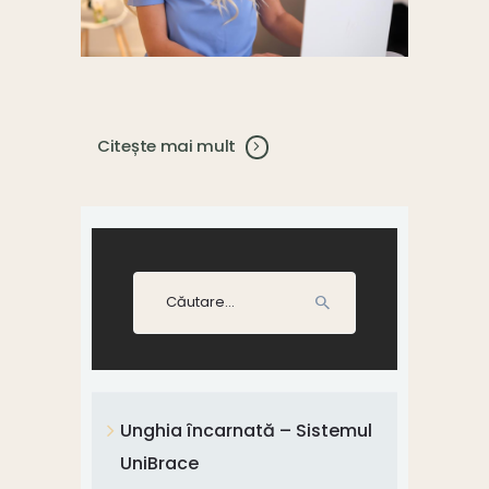
Citește mai mult
Caută
după:
Unghia încarnată – Sistemul
UniBrace