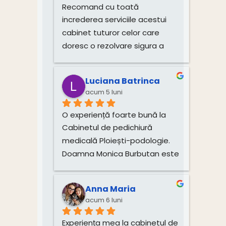
este plăcută, iar doamna este 
Recomand cu toată 
deosebit de amabilă și 
increderea serviciile acestui 
atentă.Recomand cu toată 
cabinet tuturor celor care 
încredere!
doresc o rezolvare sigura a 
problemelor si o îngrijire 
corecta si profesionista a 
Luciana Batrinca
picioarelor. Multumim!!!
acum 5 luni
O experiență foarte bună la 
Cabinetul de pedichiură 
medicală Ploiești-podologie. 
Doamna Monica Burbutan este 
un profesionist atent și 
dedicat. Încă dinainte de 
Anna Maria
programare mi-a explicat 
acum 6 luni
foarte clar procedura, durata 
vindecării și tarifele, ceea ce 
Experiența mea la cabinetul de 