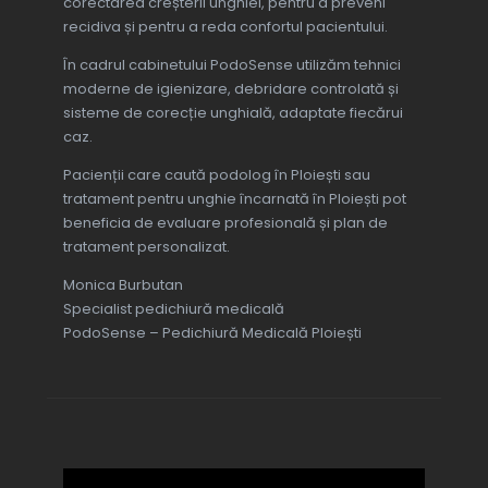
corectarea creșterii unghiei, pentru a preveni
recidiva și pentru a reda confortul pacientului.
În cadrul cabinetului PodoSense utilizăm tehnici
moderne de igienizare, debridare controlată și
sisteme de corecție unghială, adaptate fiecărui
caz.
Pacienții care caută podolog în Ploiești sau
tratament pentru unghie încarnată în Ploiești pot
beneficia de evaluare profesională și plan de
tratament personalizat.
Monica Burbutan
Specialist pedichiură medicală
PodoSense – Pedichiură Medicală Ploiești