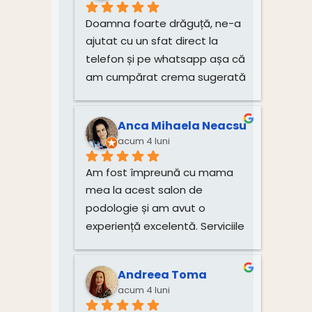
Doamna foarte drăguță, ne-a 
ajutat cu un sfat direct la 
telefon și pe whatsapp așa că 
am cumpărat crema sugerată 
pentru unghiile bebelușului 
direct de la dânsa.
Anca Mihaela Neacsu
acum 4 luni
Am fost împreună cu mama 
mea la acest salon de 
podologie și am avut o 
experiență excelentă. Serviciile 
de tratare a unghiilor și 
igienizare au fost realizate 
Andreea Toma
impecabil, cu multă grijă și 
acum 4 luni
profesionalism. Atmosfera 