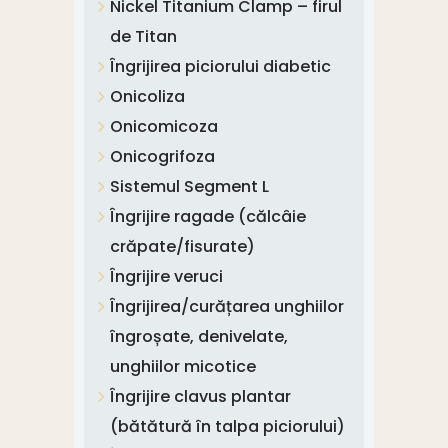
Nickel Titanium Clamp – firul
de Titan
Îngrijirea piciorului diabetic
Onicoliza
Onicomicoza
Onicogrifoza
Sistemul Segment L
Îngrijire ragade (călcâie
crăpate/fisurate)
Îngrijire veruci
Îngrijirea/curățarea unghiilor
îngroșate, denivelate,
unghiilor micotice
Îngrijire clavus plantar
(bătătură în talpa piciorului)