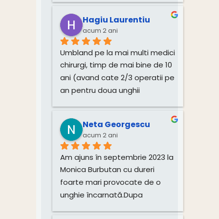
destins si relaxat.In sfârșit 
unghiile mele sunt fericite
Hagiu Laurentiu
Mulțumesc pentru 
acum 2 ani
profesionalism, doamna 
Umbland pe la mai multi medici 
Monica este un om deosebit si 
chirurgi, timp de mai bine de 10 
minunat in tot ceea ce face, 
ani (avand cate 2/3 operatii pe 
drept dovada si mulțimea 
an pentru doua unghii 
diplomelor primite.Dacă aveți 
incarnate) am incercat si o 
probleme, nu ezitați sa o 
alta alternativa ( Pedichiura 
contactați si nu veți regreta.
Neta Georgescu
medicala). Acum 6 luni am avut 
acum 2 ani
prima vizita la Dna. Monica, si 
urmand cu strictețe indrumarile 
Am ajuns în septembrie 2023 la 
primite, nu am mai avut 
Monica Burbutan cu dureri 
aceasta problema. Pe toata 
foarte mari provocate de o 
durata consultatiilor, fiecare 
unghie încarnată.Dupa 
programare s-a respectat “ la 
aplicarea tratamentului și a 
minut”, am avut parte de mult 