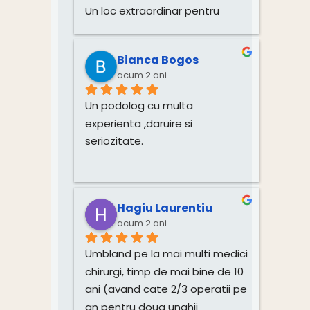
afectata de multiple 
Un loc extraordinar pentru 
traumatisme si 
unghii cu probleme și nu 
onicomicoza.Mult respect 
numai.Cabinetul este curat și 
pentru ceea ce faci, Monica! 
Bianca Bogos
foarte bine dotat cu aparatura 
Felicitări! 
acum 2 ani
și materiale de calitate și de 
unica folosință. Încă de la 
Un podolog cu multa 
început zâmbetul unei femei 
experienta ,daruire si 
frumoase, muzica ambientala, 
seriozitate.
mirosul plăcut si scaunul 
confortabil, te fac sa te simți 
destins si relaxat.In sfârșit 
unghiile mele sunt fericite
Hagiu Laurentiu
Mulțumesc pentru 
acum 2 ani
profesionalism, doamna 
Umbland pe la mai multi medici 
Monica este un om deosebit si 
chirurgi, timp de mai bine de 10 
minunat in tot ceea ce face, 
ani (avand cate 2/3 operatii pe 
drept dovada si mulțimea 
an pentru doua unghii 