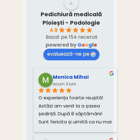
Pedichiură medicală
Ploiești - Podologie
4.9
Bazat pe 154 recenzii
powered by
G
o
o
g
l
e
evaluează-ne pe
Monica Mihai
acum 3 luni
O experiența foarte reușită! 
Astăzi am venit la a șasea 
ședință. După 8 săptămâni! 
Sunt fericita și uimită ca nu mai 
am dureri! Mulțumesc mult, 
Monica!