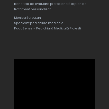
beneficia de evaluare profesională și plan de
tratament personalizat.
Monica Burbutan
Specialist pedichiură medicală
PodoSense – Pedichiură Medicală Ploiești