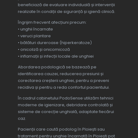
beneficiază de evaluare individuală și intervenții
realizate în condiții de siguranță și igienă clinică.
Îngrijim frecvent afecțiuni precum:
• unghii încarnate
• veruci plantare
• bătături dureroase (hiperkeratoze)
• onicoliză și onicomicoză
• inflamații și infecții locale ale unghiei
Abordarea podologică se bazează pe
identificarea cauzei, reducerea presiunii și
corectarea creșterii unghiei, pentru a preveni
recidiva și pentru a reda confortul pacientului.
În cadrul cabinetului PodoSense utilizăm tehnici
moderne de igienizare, debridare controlată și
sisteme de corecție unghială, adaptate fiecărui
caz.
Pacienții care caută podolog în Ploiești sau
tratament pentru unghie încarnată în Ploiești pot