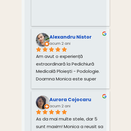
aproximativ 12 luni, datorita 
tratamentului recomandat de 
dansa, am reușit sa am în 
integralitate crescuta unghia 
mare de la picior, fapt ce ma 
Alexandru Nistor
bucur nespus de mult! 
acum 2 ani
Recomand cu încredere!
Am avut o experiență 
extraordinară la Pedichiură 
Medicală Ploiești - Podologie. 
Doamna Monica este super 
friendly și foarte profesionistă. 
Știe exact ce face și explică 
Aurora Cojocaru
fiecare pas al tratamentului. 
acum 2 ani
Una dintre unghiile mele care 
avea probleme grave, și-a 
As da mai multe stele, dar 5 
revenit complet în mai puțin de 
sunt maxim! Monica a reusit sa 