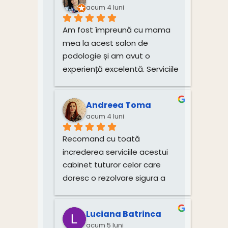
acum 4 luni
Am fost împreună cu mama 
mea la acest salon de 
podologie și am avut o 
experiență excelentă. Serviciile 
de tratare a unghiilor și 
igienizare au fost realizate 
Andreea Toma
impecabil, cu multă grijă și 
acum 4 luni
profesionalism. Atmosfera 
este plăcută, iar doamna este 
Recomand cu toată 
deosebit de amabilă și 
increderea serviciile acestui 
atentă.Recomand cu toată 
cabinet tuturor celor care 
încredere!
doresc o rezolvare sigura a 
problemelor si o îngrijire 
corecta si profesionista a 
Luciana Batrinca
picioarelor. Multumim!!!
acum 5 luni