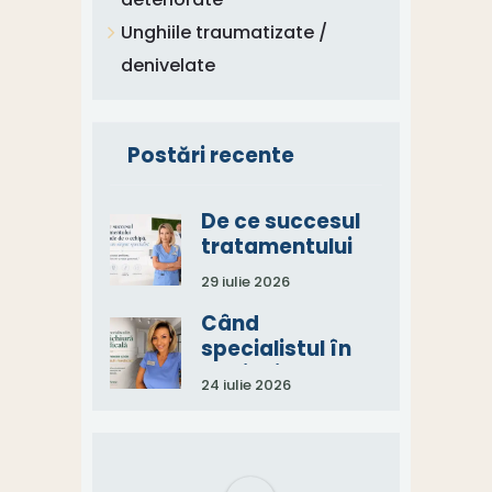
Unghiile traumatizate /
denivelate
Postări recente
De ce succesul
tratamentului
depinde de o
29 iulie 2026
echipă, nu de un
singur specialist
Când
specialistul în
pedichiură
24 iulie 2026
medicală spune:
„Aveți nevoie și
de un consult
medical.”