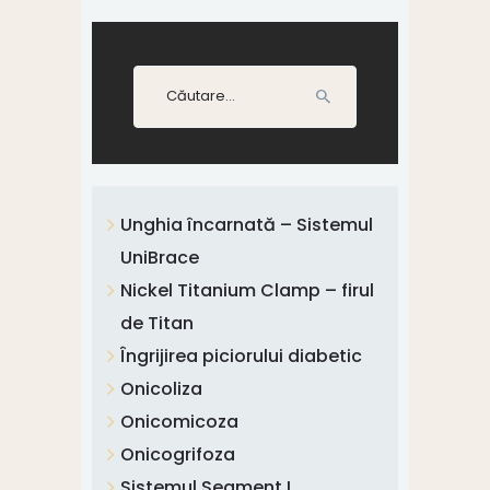
Caută
după:
Unghia încarnată – Sistemul
UniBrace
Nickel Titanium Clamp – firul
de Titan
Îngrijirea piciorului diabetic
Onicoliza
Onicomicoza
Onicogrifoza
Sistemul Segment L