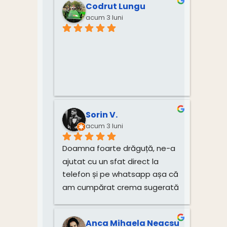
Codrut Lungu
acum 3 luni
Sorin V.
acum 3 luni
Doamna foarte drăguță, ne-a 
ajutat cu un sfat direct la 
telefon și pe whatsapp așa că 
am cumpărat crema sugerată 
pentru unghiile bebelușului 
direct de la dânsa.
Anca Mihaela Neacsu