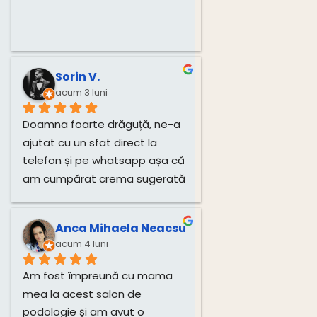
Sorin V.
acum 3 luni
Doamna foarte drăguță, ne-a 
ajutat cu un sfat direct la 
telefon și pe whatsapp așa că 
am cumpărat crema sugerată 
pentru unghiile bebelușului 
direct de la dânsa.
Anca Mihaela Neacsu
acum 4 luni
Am fost împreună cu mama 
mea la acest salon de 
podologie și am avut o 