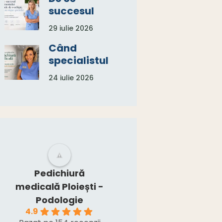
succesul
tratamentu
29 iulie 2026
lui depinde
de o
Când
echipă, nu
specialistul
de un
în
24 iulie 2026
singur
pedichiură
specialist
medicală
spune:
„Aveți
nevoie și de
un consult
medical.”
Pedichiură
medicală Ploiești -
Podologie
4.9