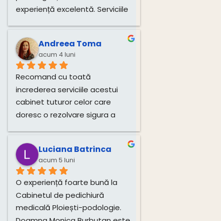
experiență excelentă. Serviciile 
de tratare a unghiilor și 
igienizare au fost realizate 
Andreea Toma
impecabil, cu multă grijă și 
acum 4 luni
profesionalism. Atmosfera 
este plăcută, iar doamna este 
Recomand cu toată 
deosebit de amabilă și 
increderea serviciile acestui 
atentă.Recomand cu toată 
cabinet tuturor celor care 
încredere!
doresc o rezolvare sigura a 
problemelor si o îngrijire 
corecta si profesionista a 
Luciana Batrinca
picioarelor. Multumim!!!
acum 5 luni
O experiență foarte bună la 
Cabinetul de pedichiură 
medicală Ploiești-podologie. 
Doamna Monica Burbutan este 