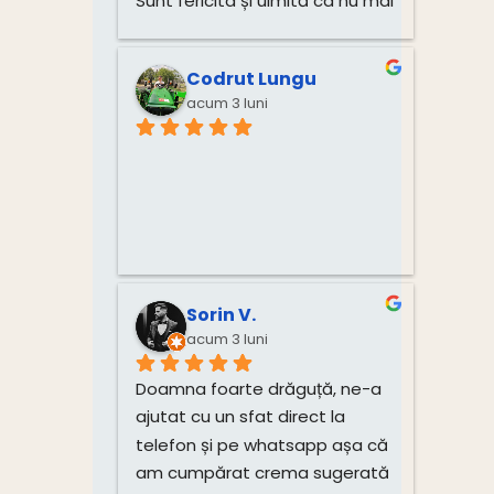
Sunt fericita și uimită ca nu mai 
am dureri! Mulțumesc mult, 
Monica!
Codrut Lungu
acum 3 luni
Sorin V.
acum 3 luni
Doamna foarte drăguță, ne-a 
ajutat cu un sfat direct la 
telefon și pe whatsapp așa că 
am cumpărat crema sugerată 