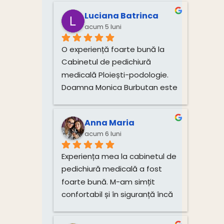
corecta si profesionista a 
Luciana Batrinca
picioarelor. Multumim!!!
acum 5 luni
O experiență foarte bună la 
Cabinetul de pedichiură 
medicală Ploiești-podologie. 
Doamna Monica Burbutan este 
un profesionist atent și 
dedicat. Încă dinainte de 
Anna Maria
programare mi-a explicat 
acum 6 luni
foarte clar procedura, durata 
vindecării și tarifele, ceea ce 
Experiența mea la cabinetul de 
mi-a oferit încredere și 
pedichiură medicală a fost 
transparență. La cabinet m-am 
foarte bună. M-am simțit 
simțit în siguranță, atmosfera 
confortabil și în siguranță încă 
este curată, primitoare, atenția 
de la început.Procedura mi-a 
la detalii se simte de la 
fost explicată clar, iar 