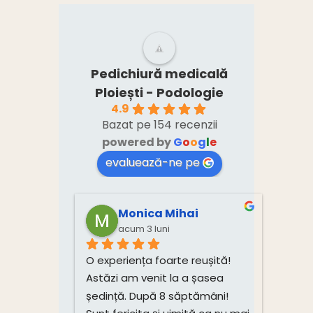
de un consult
medical.”
Pedichiură medicală
Ploiești - Podologie
4.9
Bazat pe 154 recenzii
powered by
G
o
o
g
l
e
evaluează-ne pe
Monica Mihai
acum 3 luni
O experiența foarte reușită! 
Astăzi am venit la a șasea 
ședință. După 8 săptămâni! 