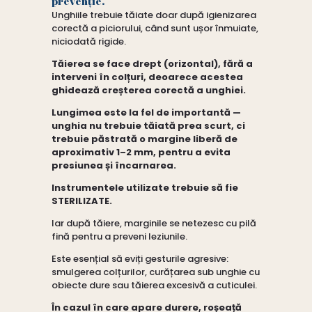
prevenție.
Unghiile trebuie tăiate doar după igienizarea
corectă a piciorului, când sunt ușor înmuiate,
niciodată rigide.
Tăierea se face drept (orizontal), fără a
interveni în colțuri, deoarece acestea
ghidează creșterea corectă a unghiei.
Lungimea este la fel de importantă —
unghia nu trebuie tăiată prea scurt, ci
trebuie păstrată o margine liberă de
aproximativ 1–2 mm, pentru a evita
presiunea și încarnarea.
Instrumentele utilizate trebuie să fie
STERILIZATE.
Iar după tăiere, marginile se netezesc cu pilă
fină pentru a preveni leziunile.
Este esențial să eviți gesturile agresive:
smulgerea colțurilor, curățarea sub unghie cu
obiecte dure sau tăierea excesivă a cuticulei.
În cazul în care apare durere, roșeață