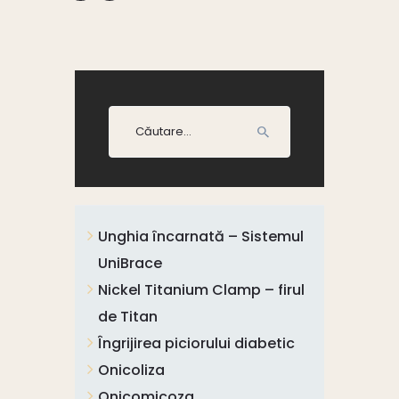
Caută
după:
Unghia încarnată – Sistemul
UniBrace
Nickel Titanium Clamp – firul
de Titan
Îngrijirea piciorului diabetic
Onicoliza
Onicomicoza