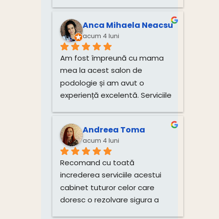
pentru unghiile bebelușului 
direct de la dânsa.
Anca Mihaela Neacsu
acum 4 luni
Am fost împreună cu mama 
mea la acest salon de 
podologie și am avut o 
experiență excelentă. Serviciile 
de tratare a unghiilor și 
igienizare au fost realizate 
Andreea Toma
impecabil, cu multă grijă și 
acum 4 luni
profesionalism. Atmosfera 
este plăcută, iar doamna este 
Recomand cu toată 
deosebit de amabilă și 
increderea serviciile acestui 
atentă.Recomand cu toată 
cabinet tuturor celor care 
încredere!
doresc o rezolvare sigura a 
problemelor si o îngrijire 