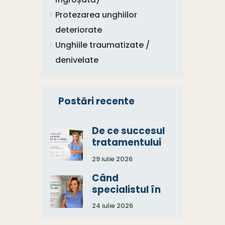
Protezarea unghiilor
deteriorate
Unghiile traumatizate /
denivelate
Postări recente
De ce succesul
tratamentului
depinde de o
29 iulie 2026
echipă, nu de un
singur specialist
Când
specialistul în
pedichiură
24 iulie 2026
medicală spune:
„Aveți nevoie și