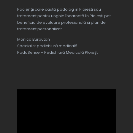
Pacienții care caută podolog în Ploiești sau
tratament pentru unghie încarnată în Ploiești pot
beneficia de evaluare profesională și plan de
tratament personalizat.
Monica Burbutan
Specialist pedichiură medicală
PodoSense – Pedichiură Medicală Ploiești