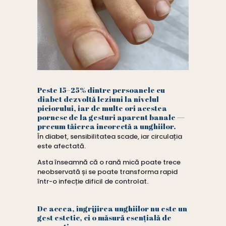
Peste 15–25% dintre persoanele cu
diabet dezvoltă leziuni la nivelul
piciorului, iar de multe ori acestea
pornesc de la gesturi aparent banale —
precum tăierea incorectă a unghiilor.
În diabet, sensibilitatea scade, iar circulația
este afectată.
Asta înseamnă că o rană mică poate trece
neobservată și se poate transforma rapid
într-o infecție dificil de controlat.
De aceea, îngrijirea unghiilor nu este un
gest estetic, ci o măsură esențială de