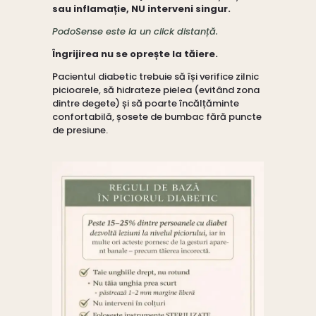
sau inflamație, NU interveni singur.
PodoSense este la un click distanță.
Îngrijirea nu se oprește la tăiere.
Pacientul diabetic trebuie să își verifice zilnic
picioarele, să hidrateze pielea (evitând zona
dintre degete) și să poarte încălțăminte
confortabilă, șosete de bumbac fără puncte
de presiune.