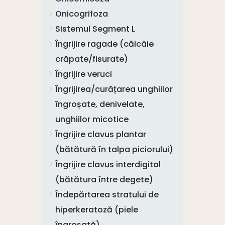
Onicogrifoza
Sistemul Segment L
Îngrijire ragade (călcâie
crăpate/fisurate)
Îngrijire veruci
Îngrijirea/curățarea unghiilor
îngroșate, denivelate,
unghiilor micotice
Îngrijire clavus plantar
(bătătură în talpa piciorului)
Îngrijire clavus interdigital
(bătătura între degete)
Îndepărtarea stratului de
hiperkeratoză (piele
îngroșată)