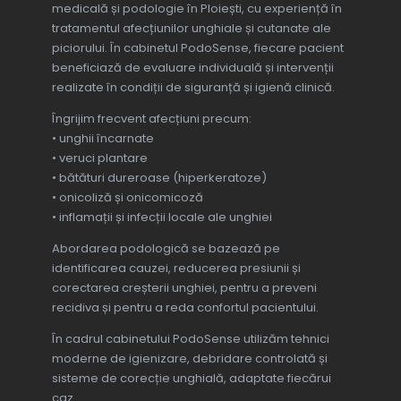
medicală și podologie în Ploiești, cu experiență în
tratamentul afecțiunilor unghiale și cutanate ale
piciorului. În cabinetul PodoSense, fiecare pacient
beneficiază de evaluare individuală și intervenții
realizate în condiții de siguranță și igienă clinică.
Îngrijim frecvent afecțiuni precum:
• unghii încarnate
• veruci plantare
• bătături dureroase (hiperkeratoze)
• onicoliză și onicomicoză
• inflamații și infecții locale ale unghiei
Abordarea podologică se bazează pe
identificarea cauzei, reducerea presiunii și
corectarea creșterii unghiei, pentru a preveni
recidiva și pentru a reda confortul pacientului.
În cadrul cabinetului PodoSense utilizăm tehnici
moderne de igienizare, debridare controlată și
sisteme de corecție unghială, adaptate fiecărui
caz.