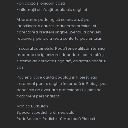
• onicoliză și onicomicoză
• inflamații și infecții locale ale unghiei
Abordarea podologică se bazează pe
identificarea cauzei, reducerea presiunii și
corectarea creșterii unghiei, pentru a preveni
recidiva și pentru a reda confortul pacientului.
În cadrul cabinetului PodoSense utilizăm tehnici
moderne de igienizare, debridare controlată și
sisteme de corecție unghială, adaptate fiecărui
caz.
Pacienții care caută podolog în Ploiești sau
tratament pentru unghie încarnată în Ploiești pot
beneficia de evaluare profesională și plan de
tratament personalizat.
Monica Burbutan
Specialist pedichiură medicală
PodoSense – Pedichiură Medicală Ploiești