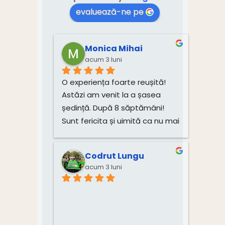
evaluează-ne pe
Monica Mihai
acum 3 luni
O experiența foarte reușită! 
Astăzi am venit la a șasea 
ședință. După 8 săptămâni! 
Sunt fericita și uimită ca nu mai 
am dureri! Mulțumesc mult, 
Monica!
Codrut Lungu
acum 3 luni