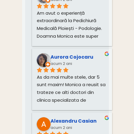
Recomand cu încredere!
Am avut o experiență 
extraordinară la Pedichiură 
Medicală Ploiești - Podologie. 
Doamna Monica este super 
friendly și foarte profesionistă. 
Știe exact ce face și explică 
Aurora Cojocaru
fiecare pas al tratamentului. 
acum 2 ani
Una dintre unghiile mele care 
avea probleme grave, și-a 
As da mai multe stele, dar 5 
revenit complet în mai puțin de 
sunt maxim! Monica a reusit sa 
două luni, ceea ce este 
trateze ce alti doctori din 
impresionant. Cealaltă unghie 
clinica specializata de 
este mai dificil de recuperat 
dermatologie nu au reusit un 
din cauza lipsei de spațiu 
an si jumatate! Pe langa faptul 
pentru creștere, dar doamna 
Alexandru Casian
ca are un cabinet curat si 
Monica mi-a explicat asta 
acum 2 ani
profesionist, Monica stie sa 