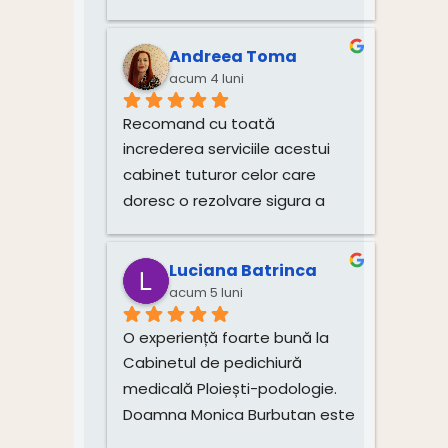
de tratare a unghiilor și 
igienizare au fost realizate 
Andreea Toma
impecabil, cu multă grijă și 
acum 4 luni
profesionalism. Atmosfera 
este plăcută, iar doamna este 
Recomand cu toată 
deosebit de amabilă și 
increderea serviciile acestui 
atentă.Recomand cu toată 
cabinet tuturor celor care 
încredere!
doresc o rezolvare sigura a 
problemelor si o îngrijire 
corecta si profesionista a 
Luciana Batrinca
picioarelor. Multumim!!!
acum 5 luni
O experiență foarte bună la 
Cabinetul de pedichiură 
medicală Ploiești-podologie. 
Doamna Monica Burbutan este 
un profesionist atent și 