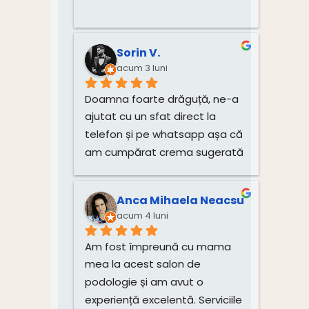
Sorin V.
acum 3 luni
Doamna foarte drăguță, ne-a 
ajutat cu un sfat direct la 
telefon și pe whatsapp așa că 
am cumpărat crema sugerată 
pentru unghiile bebelușului 
direct de la dânsa.
Anca Mihaela Neacsu
acum 4 luni
Am fost împreună cu mama 
mea la acest salon de 
podologie și am avut o 
experiență excelentă. Serviciile 