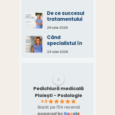
De ce succesul
tratamentului
depinde de o
29 iulie 2026
echipă, nu de un
singur specialist
Când
specialistul în
pedichiură
24 iulie 2026
medicală spune:
„Aveți nevoie și
de un consult
medical.”
Pedichiură medicală
Ploiești - Podologie
4.9
Bazat pe 154 recenzii
powered by
G
o
o
g
l
e