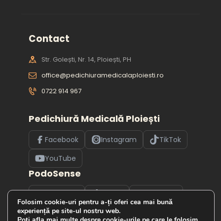
Contact
Str. Golești, Nr. 14, Ploiești, PH
office@pedichiuramedicalaploiesti.ro
0722 914 967
Pedichiură Medicală Ploiești
Facebook
Instagram
TikTok
YouTube
PodoSense
Facebook
TikTok
YouTube
Folosim cookie-uri pentru a-ți oferi cea mai bună
experiență pe site-ul nostru web.
Poți afla mai multe despre cookie-urile pe care le folosim