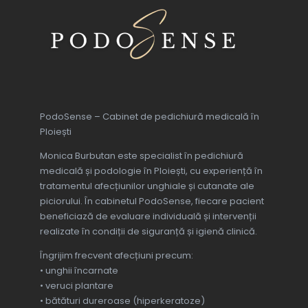
sa termin tratamentul si o sa 
încat în orice domeniu sa 
revin cu incredere pe viitor 
găsim persoane bine pregătite 
..Ii.multumesc frumos pentru 
profesional, serioase și nu în 
tot!!!!
ultimul rand frumoase fizic și 
moral.Dacă aveți probleme cu 
unghiile, nu ezitați să apelați la 
PodoSense – Cabinet de pedichiură medicală în
Monica, ea are cele mai bune 
Ploiești
tratamente!
Monica Burbutan este specialist în pedichiură
medicală și podologie în Ploiești, cu experiență în
tratamentul afecțiunilor unghiale și cutanate ale
piciorului. În cabinetul PodoSense, fiecare pacient
beneficiază de evaluare individuală și intervenții
realizate în condiții de siguranță și igienă clinică.
Îngrijim frecvent afecțiuni precum:
• unghii încarnate
• veruci plantare
• bătături dureroase (hiperkeratoze)