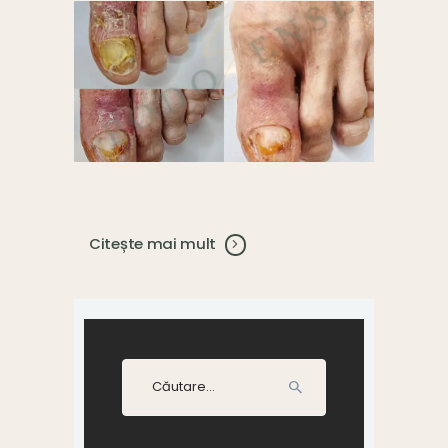
Citește mai mult
Caută
după: