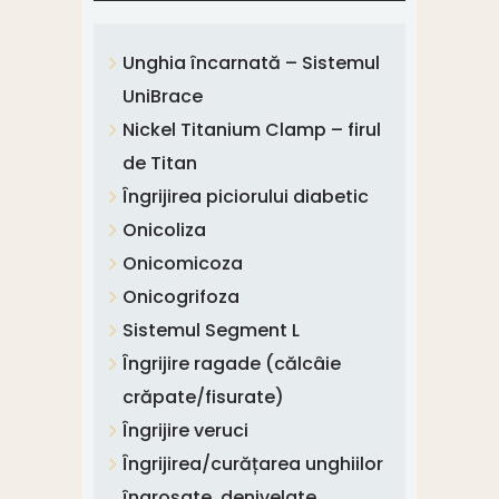
Unghia încarnată – Sistemul
UniBrace
Nickel Titanium Clamp – firul
de Titan
Îngrijirea piciorului diabetic
Onicoliza
Onicomicoza
Onicogrifoza
Sistemul Segment L
Îngrijire ragade (călcâie
crăpate/fisurate)
Îngrijire veruci
Îngrijirea/curățarea unghiilor
îngroșate, denivelate,