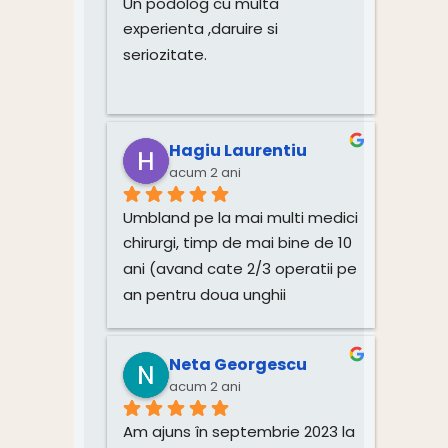
Un podolog cu multa 
început zâmbetul unei femei 
experienta ,daruire si 
frumoase, muzica ambientala, 
seriozitate.
mirosul plăcut si scaunul 
confortabil, te fac sa te simți 
destins si relaxat.In sfârșit 
unghiile mele sunt fericite
Hagiu Laurentiu
Mulțumesc pentru 
acum 2 ani
profesionalism, doamna 
Umbland pe la mai multi medici 
Monica este un om deosebit si 
chirurgi, timp de mai bine de 10 
minunat in tot ceea ce face, 
ani (avand cate 2/3 operatii pe 
drept dovada si mulțimea 
an pentru doua unghii 
diplomelor primite.Dacă aveți 
incarnate) am incercat si o 
probleme, nu ezitați sa o 
alta alternativa ( Pedichiura 
contactați si nu veți regreta.
Neta Georgescu
medicala). Acum 6 luni am avut 
acum 2 ani
prima vizita la Dna. Monica, si 
urmand cu strictețe indrumarile 
Am ajuns în septembrie 2023 la 
primite, nu am mai avut 